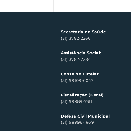
Semana Farroupilha
arrecada 500 kg de
alimentos
Secretaria de Saúde
(51) 3782-2266
Assistência Social:
(51) 3782-2284
Conselho Tutelar
(51) 99109-6042
Fiscalização (Geral)
(51) 99989-7311
Defesa Civil Municipal
(51) 98996-1669