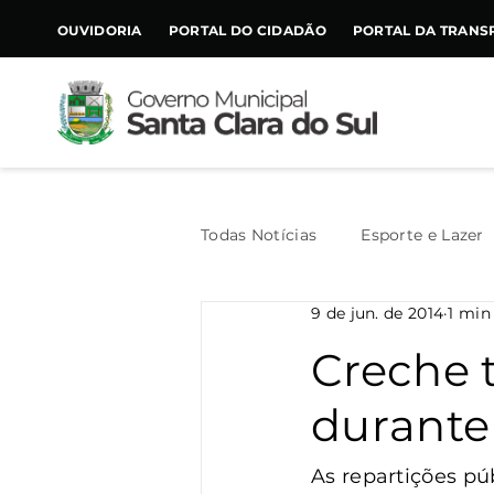
CONTEÚDO
OUVIDORIA
PORTAL DO CIDADÃO
PORTAL DA TRANS
Todas Notícias
Esporte e Lazer
9 de jun. de 2014
1 min
Assistência Social
Geral
Creche t
durante
Agricultura
Trânsito
As repartições pú