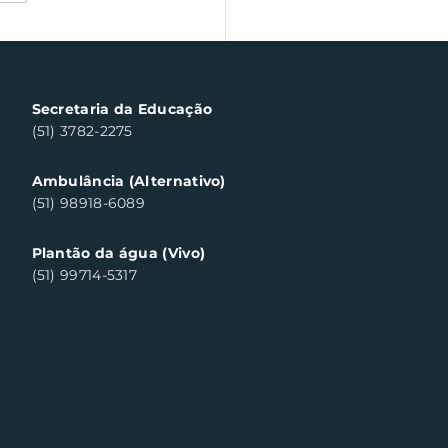
a Fiscal Gaúcha
templa cinco
sumidores em Santa
a do Sul
Secretaria da Educação
(51) 3782-2275
Ambulância (Alternativo)
(51) 98918-6089
Plantão da água (Vivo)
(51) 99714-5317