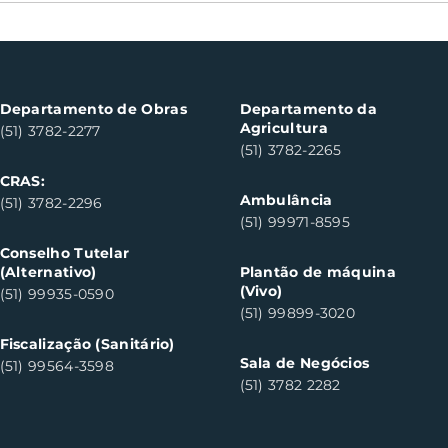
Oficinas de cerâmica
Not
fortalecem cuidado em
con
saúde mental em Santa
con
Clara do Sul
Clar
Departamento de Obras
Departamento da
Agricultura
(51) 3782-2277
(51) 3782-2265
CRAS:
Ambulância
(51) 3782-2296
(51) 99971-8595
Conselho Tutelar
(Alternativo)
Plantão de máquina
(Vivo)
(51) 99935-0590
(51) 99899-3020
Fiscalização (Sanitário)
Sala de Negócios
(51) 99564-3598
(51) 3782 2282