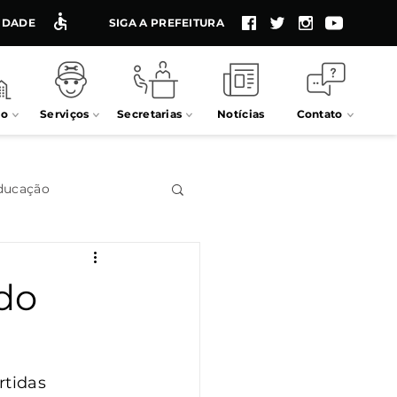
LIDADE
SIGA A PREFEITURA
io
Serviços
Secretarias
Notícias
Contato
ducação
Impostos
ado
Processos seletivos
rtidas 