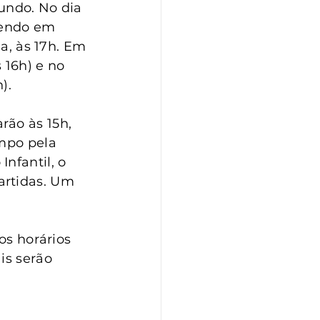
undo. No dia 
tendo em 
a, às 17h. Em 
 16h) e no 
).
ão às 15h, 
mpo pela 
nfantil, o 
artidas. Um 
os horários 
is serão 