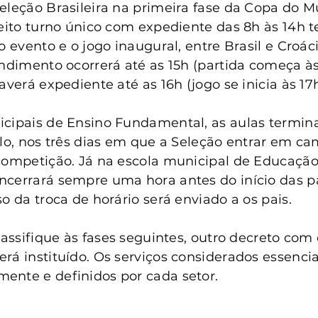
anta Clara do Sul
Conselho Tutelar
eleção Brasileira na primeira fase da Copa do M
feito turno único com expediente das 8h às 14h 
o evento e o jogo inaugural, entre Brasil e Croáci
endimento ocorrerá até as 15h (partida começa às
averá expediente até as 16h (jogo se inicia às 17h
cipais de Ensino Fundamental, as aulas terminar
alo, nos três dias em que a Seleção entrar em ca
competição. Já na escola municipal de Educação I
ncerrará sempre uma hora antes do início das p
o da troca de horário será enviado a os pais.
lassifique às fases seguintes, outro decreto com 
rá instituído. Os serviços considerados essencia
ente e definidos por cada setor.