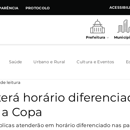
ACESSIBI
PARÊNCIA
PROTOCOLO
Prefeitura
Municíp
Saúde
Urbano e Rural
Cultura e Eventos
E
 de leitura
Meio Ambiente
Executivo
Indústria e Comércio
erá horário diferenci
 a Copa
Habitação
Destaque
Legislativo
Juventude
blicas atenderão em horário diferenciado nas pa