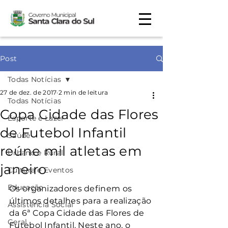
Post
Todas Notícias
27 de dez. de 2017
2 min de leitura
Todas Notícias
Copa Cidade das Flores
Esporte e Lazer
de Futebol Infantil
Saúde
reúne mil atletas em
Urbano e Rural
janeiro
Cultura e Eventos
Educação
Os organizadores definem os 
últimos detalhes para a realização 
Assistência Social
da 6ª Copa Cidade das Flores de 
Geral
Futebol Infantil. Neste ano, o 