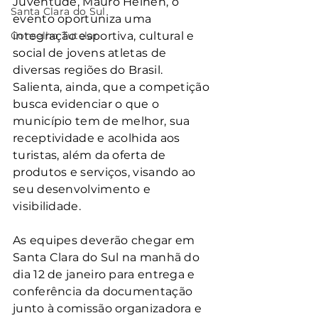
Juventude, Mauro Heinen, o 
Santa Clara do Sul
evento oportuniza uma 
Conselho Tutelar
integração esportiva, cultural e 
social de jovens atletas de 
diversas regiões do Brasil. 
Salienta, ainda, que a competição 
busca evidenciar o que o 
município tem de melhor, sua 
receptividade e acolhida aos 
turistas, além da oferta de 
produtos e serviços, visando ao 
seu desenvolvimento e 
visibilidade.
As equipes deverão chegar em 
Santa Clara do Sul na manhã do 
dia 12 de janeiro para entrega e 
conferência da documentação 
junto à comissão organizadora e 