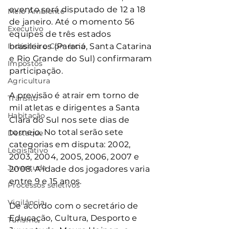
evento será disputado de 12 a 18 
Meio Ambiente
de janeiro. Até o momento 56 
Executivo
equipes de três estados 
Indústria e Comércio
brasileiros (Paraná, Santa Catarina 
e Rio Grande do Sul) confirmaram 
Impostos
participação.
Agricultura
A previsão é atrair em torno de 
Trânsito
mil atletas e dirigentes a Santa 
Habitação
Clara do Sul nos sete dias de 
torneio. No total serão sete 
Destaque
categorias em disputa: 2002, 
Legislativo
2003, 2004, 2005, 2006, 2007 e 
Juventude
2008. A idade dos jogadores varia 
entre 9 e 15 anos.
Processos seletivos
Vigilância
De acordo com o secretário de 
Educação, Cultura, Desporto e 
Turismo