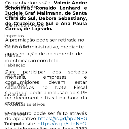
Os ganhadores são:  
Volmir Andre 
Meio Ambiente
Schonhals, Ronaldo Lenhard e 
Juciele Graf Mallmann, de Santa 
Executivo
Clara do Sul, Debora Sebastiany, 
de Cruzeiro Do Sul e Ana Paula 
Indústria e Comércio
Garcia, de Lajeado.
Impostos
A premiação pode ser retirada no 
Agricultura
Centro Administrativo, mediante 
apresentação de documento de 
Trânsito
identificação com foto.
Habitação
Para participar dos sorteios 
Destaque
mensais, empresas e 
consumidores devem estar 
Legislativo
cadastrados no Nota Fiscal 
Gaúcha e pedir a inclusão do CPF 
Juventude
no documento fiscal na hora da 
compra.
Processos seletivos
O cadastro pode ser feito através 
Vigilância
do aplicativo 
https://is.gd/appNFG
ou pelo site 
https://is.gd/siteNFG
. 
Turismo
Mais informações pelo fone 3782 