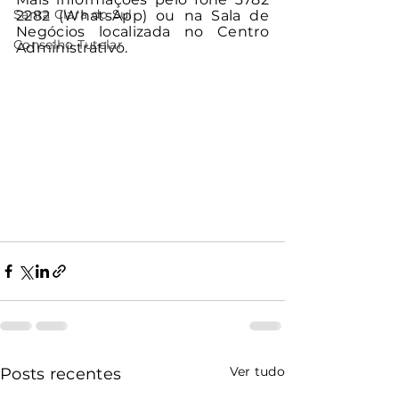
Santa Clara do Sul
2282 (WhatsApp) ou na Sala de 
Negócios localizada no Centro 
Conselho Tutelar
Administrativo.
Ver tudo
Posts recentes