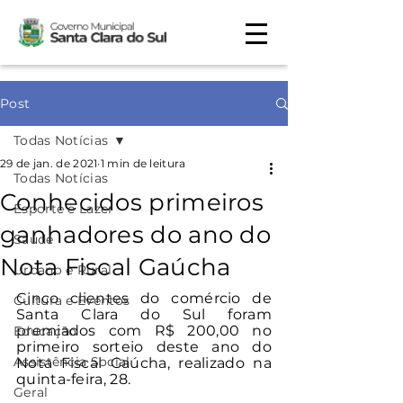
Post
Todas Notícias
29 de jan. de 2021
1 min de leitura
Todas Notícias
Conhecidos primeiros
Esporte e Lazer
ganhadores do ano do
Saúde
Nota Fiscal Gaúcha
Urbano e Rural
Cinco clientes do comércio de 
Cultura e Eventos
Santa Clara do Sul foram 
premiados com R$ 200,00 no 
Educação
primeiro sorteio deste ano do 
Assistência Social
Nota Fiscal Gaúcha, realizado na 
quinta-feira, 28.
Geral