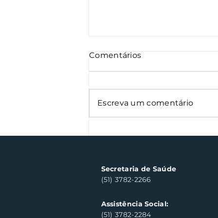
Comentários
Escreva um comentário
Nota Fiscal Gaúcha
contempla cinco
consumidores em Santa
Clara do Sul
Secretaria de Saúde
(51) 3782-2266
Assistência Social:
(51) 3782-2284