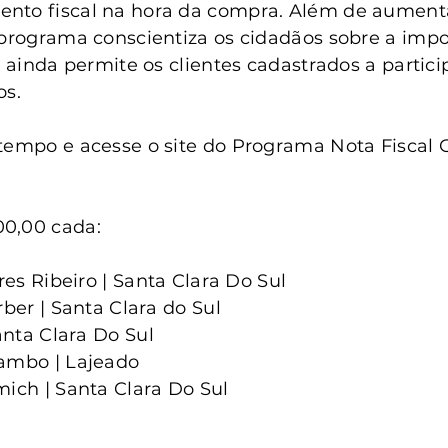
anta Clara do Sul
Conselho Tutelar
nto fiscal na hora da compra. Além de aumentar
 programa conscientiza os cidadãos sobre a impo
 e ainda permite os clientes cadastrados a partic
os.
tempo e acesse o site do Programa Nota Fiscal 
0,00 cada:
ires Ribeiro | Santa Clara Do Sul
rber | Santa Clara do Sul
Santa Clara Do Sul
Rambo | Lajeado
mich | Santa Clara Do Sul