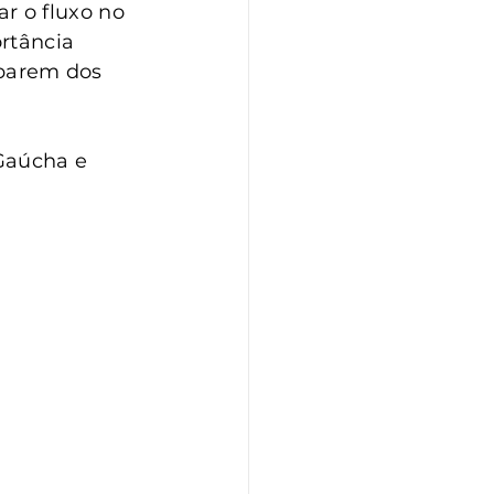
 o fluxo no 
rtância 
iparem dos 
Gaúcha e 