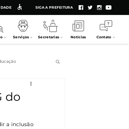
LIDADE
SIGA A PREFEITURA
io
Serviços
Secretarias
Notícias
Contato
ducação
Impostos
G do
Processos seletivos
r a inclusão 