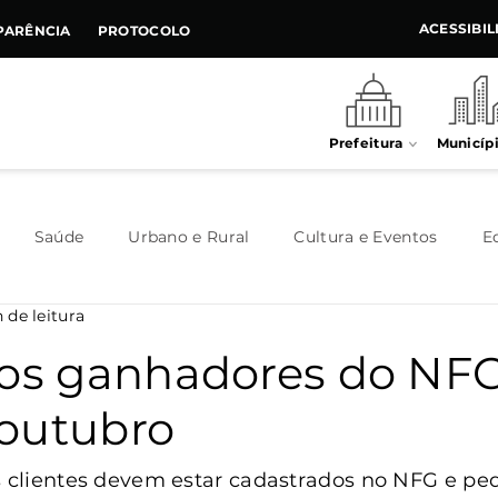
ACESSIBI
PARÊNCIA
PROTOCOLO
Prefeitura
Municíp
Saúde
Urbano e Rural
Cultura e Eventos
E
 de leitura
Meio Ambiente
Executivo
Indústria e Comércio
 os ganhadores do NF
outubro
Habitação
Destaque
Legislativo
Juventude
s clientes devem estar cadastrados no NFG e pedi