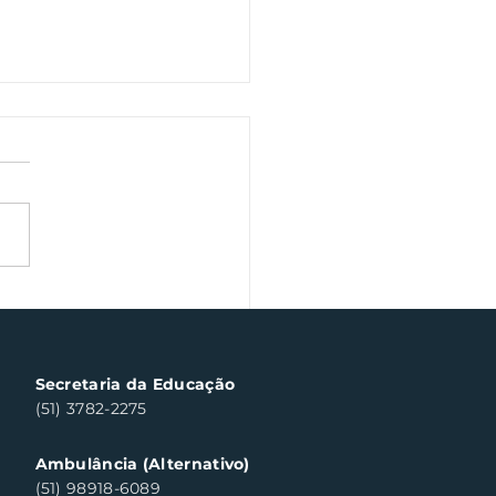
ana Farroupilha traz
inária gaúcha em
taque
Secretaria da Educação
(51) 3782-2275
Ambulância (Alternativo)
(51) 98918-6089