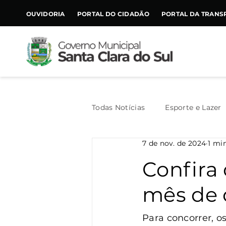
CONTEÚDO
OUVIDORIA
PORTAL DO CIDADÃO
PORTAL DA TRANS
Todas Notícias
Esporte e Lazer
7 de nov. de 2024
1 min
Assistência Social
Geral
Confira
mês de 
Agricultura
Trânsito
Para concorrer, o