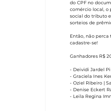
Vigilância
Turismo
S
do CPF no docume
comércio local, o
social do tributo
sorteios de prêmi
Então, não perca 
cadastre-se!
Ganhadores R$ 20
- Deividi Jardel P
- Graciela Ines Ke
- Oziel Ribeiro | 
- Denise Eckert 
- Leila Regina Im