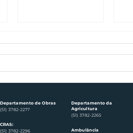
Bocha veterano volta às
Sem
canchas de Santa Clara
cul
do Sul neste sábado
des
Departamento de Obras
Departamento da
Agricultura
(51) 3782-2277
(51) 3782-2265
CRAS:
Ambulância
(51) 3782-2296