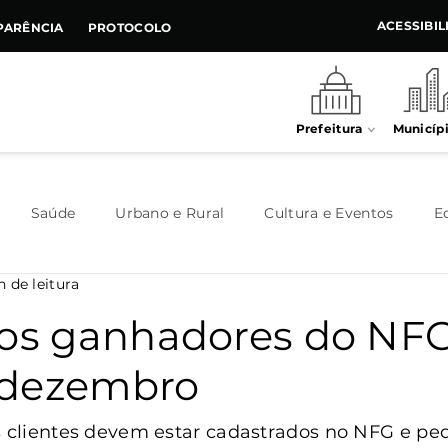
ACESSIBI
PARÊNCIA
PROTOCOLO
Prefeitura
Municíp
Saúde
Urbano e Rural
Cultura e Eventos
E
n de leitura
Meio Ambiente
Executivo
Indústria e Comércio
 os ganhadores do NF
 dezembro
Habitação
Destaque
Legislativo
Juventude
s clientes devem estar cadastrados no NFG e pedi