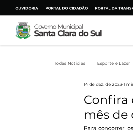
CONTEÚDO
OUVIDORIA
PORTAL DO CIDADÃO
PORTAL DA TRANS
Todas Notícias
Esporte e Lazer
14 de dez. de 2023
1 mi
Assistência Social
Geral
Confira
mês de
Agricultura
Trânsito
Para concorrer, o