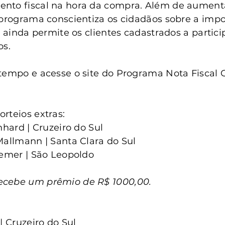
anta Clara do Sul
Conselho Tutelar
nto fiscal na hora da compra. Além de aumentar
 programa conscientiza os cidadãos sobre a impo
 e ainda permite os clientes cadastrados a partic
os.
tempo e acesse o site do Programa Nota Fiscal 
rteios extras:
nhard | Cruzeiro do Sul
Mallmann | Santa Clara do Sul
remer | São Leopoldo
ecebe um prêmio de R$ 1000,00.
| Cruzeiro do Sul