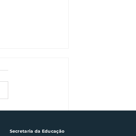
ana Farroupilha traz
inária gaúcha em
taque
Secretaria da Educação