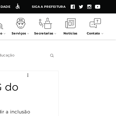
LIDADE
SIGA A PREFEITURA
io
Serviços
Secretarias
Notícias
Contato
ducação
Impostos
G do
Processos seletivos
r a inclusão 