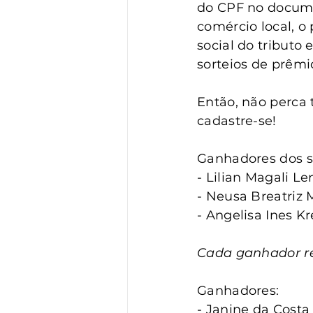
Vigilância
Turismo
S
do CPF no docume
comércio local, o
social do tributo
sorteios de prêmi
Então, não perca 
cadastre-se!
Ganhadores dos so
- Lilian Magali Le
- Neusa Breatriz 
- Angelisa Ines K
Cada ganhador r
Ganhadores:
- Janine da Costa 