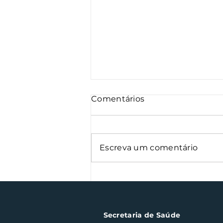
Comentários
Escreva um comentário
Nota Fiscal Gaúcha
contempla cinco
consumidores em Santa
Clara do Sul
Secretaria de Saúde