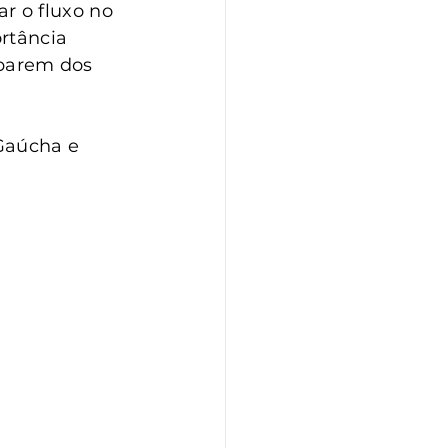
 o fluxo no 
rtância 
iparem dos 
Gaúcha e 