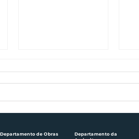
Bocha veterano volta às
Sem
canchas de Santa Clara
cul
do Sul neste sábado
des
Departamento de Obras
Departamento da