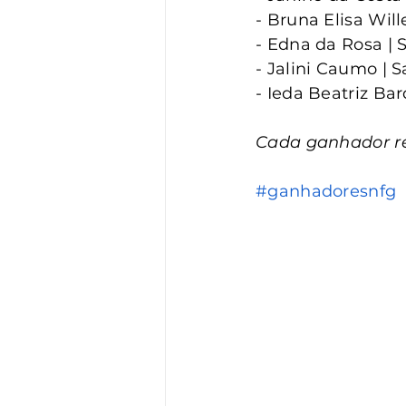
- Bruna Elisa Will
- Edna da Rosa | 
- Jalini Caumo | S
- Ieda Beatriz Bar
Cada ganhador r
#ganhadoresnfg