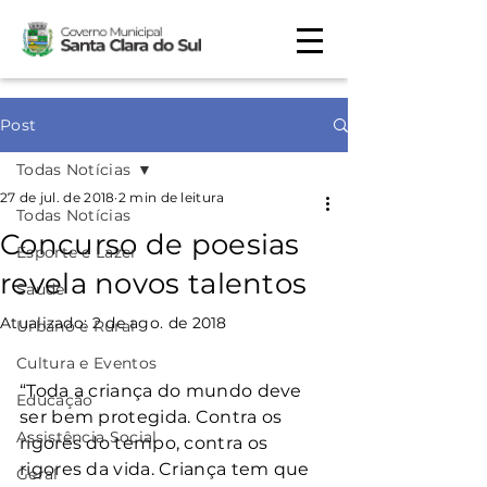
Post
Todas Notícias
27 de jul. de 2018
2 min de leitura
Todas Notícias
Concurso de poesias
Esporte e Lazer
revela novos talentos
Saúde
Atualizado:
2 de ago. de 2018
Urbano e Rural
Cultura e Eventos
“Toda a criança do mundo deve 
Educação
ser bem protegida. Contra os 
Assistência Social
rigores do tempo, contra os 
rigores da vida. Criança tem que 
Geral