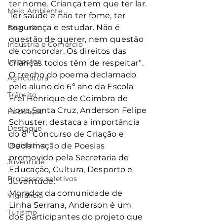
ter nome. Criança tem que ter lar. 
Meio Ambiente
Ter saúde e não ter fome, ter 
segurança e estudar. Não é 
Executivo
questão de querer, nem questão 
Indústria e Comércio
de concordar. Os direitos das 
Impostos
crianças todos têm de respeitar”. 
O trecho do poema declamado 
Agricultura
pelo aluno do 6º ano da Escola 
Trânsito
Frei Henrique de Coimbra de 
Nova Santa Cruz, Anderson Felipe 
Habitação
Schuster, destaca a importância 
Destaque
do 8º Concurso de Criação e 
Legislativo
Declamação de Poesias 
promovido pela Secretaria de 
Juventude
Educação, Cultura, Desporto e 
Processos seletivos
Juventude.
Morador da comunidade de 
Vigilância
Linha Serrana, Anderson é um 
Turismo
dos participantes do projeto que 