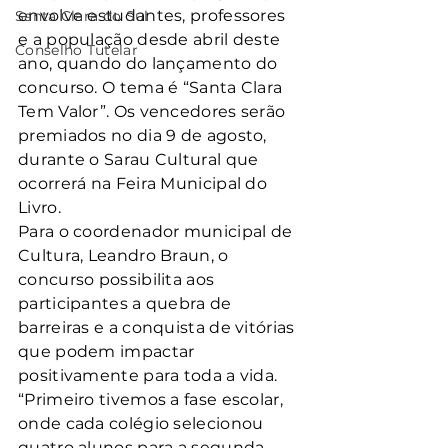
envolve estudantes, professores 
Santa Clara do Sul
e a população desde abril deste 
Conselho Tutelar
ano, quando do lançamento do 
concurso. O tema é “Santa Clara 
Tem Valor”. Os vencedores serão 
premiados no dia 9 de agosto, 
durante o Sarau Cultural que 
ocorrerá na Feira Municipal do 
Livro.
Para o coordenador municipal de 
Cultura, Leandro Braun, o 
concurso possibilita aos 
participantes a quebra de 
barreiras e a conquista de vitórias 
que podem impactar 
positivamente para toda a vida. 
“Primeiro tivemos a fase escolar, 
onde cada colégio selecionou 
quatro alunos para a segunda 