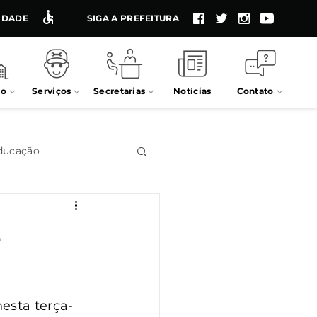
LIDADE
SIGA A PREFEITURA
io
Serviços
Secretarias
Notícias
Contato
ducação
Impostos
e
Processos seletivos
esta terça-