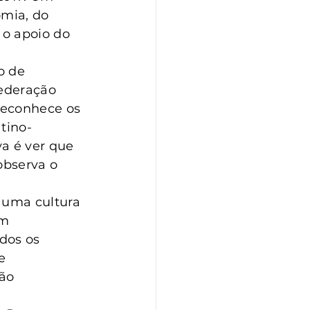
omia, do 
o apoio do 
o de 
federação 
reconhece os 
tino-
a é ver que 
observa o 
 uma cultura 
m 
dos os 
e 
ão 