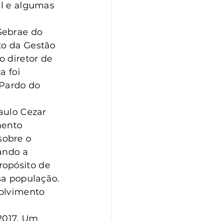
al e algumas 
Sebrae do 
to da Gestão 
o diretor de 
a foi 
 Pardo do 
aulo Cezar 
mento 
obre o 
ando a 
opósito de 
sa população. 
olvimento 
2017. Um 