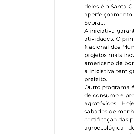
deles é o Santa C
aperfeiçoamento h
Sebrae.
A iniciativa gara
atividades. O pri
Nacional dos Mun
projetos mais ino
americano de bom
a iniciativa tem 
prefeito.
Outro programa é 
de consumo e pro
agrotóxicos. "Hoj
sábados de manhã
certificação das 
agroecológica", de