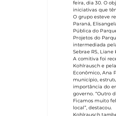
Vigilância
Turismo
S
feira, dia 30. O 
iniciativas que t
O grupo esteve r
Paraná, Elisangel
Pública do Parque 
Projetos do Parque
intermediada pela
Sebrae RS, Liane 
A comitiva foi re
Kohlrausch e pela
Econômico, Ana P
município, estrut
importância do en
governo. “Outro d
Ficamos muito fel
local”, destacou.
Kohlrausch també