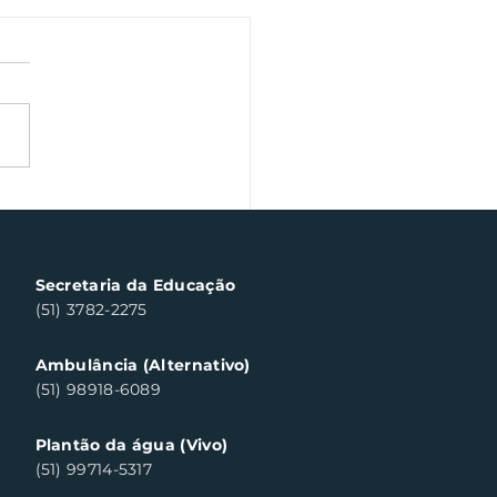
a Fiscal Gaúcha
templa cinco
sumidores em Santa
a do Sul
Secretaria da Educação
(51) 3782-2275
Ambulância (Alternativo)
(51) 98918-6089
Plantão da água (Vivo)
(51) 99714-5317