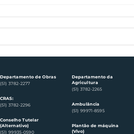
Oficinas de cerâmica
Not
fortalecem cuidado em
con
saúde mental em Santa
con
Clara do Sul
Clar
Departamento de Obras
Departamento da
Agricultura
(51) 3782-2277
(51) 3782-2265
CRAS:
Ambulância
(51) 3782-2296
(51) 99971-8595
Conselho Tutelar
(Alternativo)
Plantão de máquina
(Vivo)
(51) 99935-0590