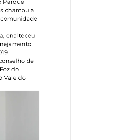
o Parque 
is chamou a 
a comunidade 
a, enalteceu 
anejamento 
019 
conselho de 
Foz do 
 Vale do 