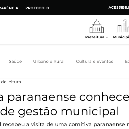
ACESSIBI
PARÊNCIA
PROTOCOLO
Prefeitura
Municíp
Saúde
Urbano e Rural
Cultura e Eventos
E
 de leitura
Meio Ambiente
Executivo
Indústria e Comércio
a paranaense conhec
de gestão municipal
Habitação
Destaque
Legislativo
Juventude
l recebeu a visita de uma comitiva paranaense n