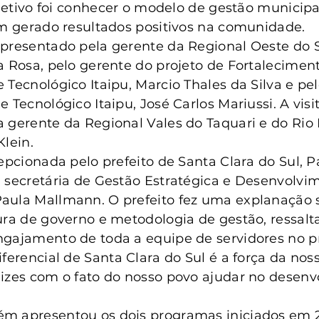
anta Clara do Sul
Conselho Tutelar
objetivo foi conhecer o modelo de gestão municip
êm gerado resultados positivos na comunidade.
epresentado pela gerente da Regional Oeste do 
a Rosa, pelo gerente do projeto de Fortalecimen
Tecnológico Itaipu, Marcio Thales da Silva e pel
 Tecnológico Itaipu, José Carlos Mariussi. A visit
 gerente da Regional Vales do Taquari e do Rio
Klein.
cepcionada pelo prefeito de Santa Clara do Sul, P
 secretária de Gestão Estratégica e Desenvolvi
aula Mallmann. O prefeito fez uma explanação s
ura de governo e metodologia de gestão, ressalt
gajamento de toda a equipe de servidores no pr
iferencial de Santa Clara do Sul é a força da nos
izes com o fato do nosso povo ajudar no desenv
m apresentou os dois programas iniciados em 