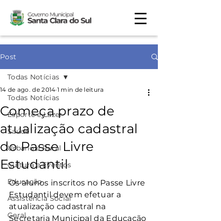
Post
Todas Notícias
14 de ago. de 2014
1 min de leitura
Todas Notícias
Começa prazo de
Esporte e Lazer
atualização cadastral
Saúde
do Passe Livre
Urbano e Rural
Estudantil
Cultura e Eventos
Educação
Os alunos inscritos no Passe Livre 
Estudantil devem efetuar a 
Assistência Social
atualização cadastral na 
Geral
Secretaria Municipal da Educação 