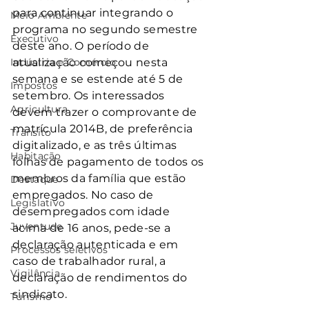
para continuar integrando o 
Meio Ambiente
programa no segundo semestre 
Executivo
deste ano. O período de 
Indústria e Comércio
atualização começou nesta 
semana e se estende até 5 de 
Impostos
setembro. Os interessados 
Agricultura
devem trazer o comprovante de 
matrícula 2014B, de preferência 
Trânsito
digitalizado, e as três últimas 
Habitação
folhas de pagamento de todos os 
membros da família que estão 
Destaque
empregados. No caso de 
Legislativo
desempregados com idade 
Juventude
acima de 16 anos, pede-se a 
declaração autenticada e em 
Processos seletivos
caso de trabalhador rural, a 
Vigilância
declaração de rendimentos do 
sindicato.
Turismo