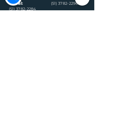
Social:
(51) 3782-2296
(51) 3782-2284
Ambulância
Ambulância
(Alternativo)
(51) 99971-8595
(51) 98918-6089
Conselho
Conselho
Tutelar
Tutelar
(Alternativo)
(51) 99109-6042
(51) 99935-0590
Plantão de
máquina (Vivo)
Plantão da
água (Vivo)
(51) 99899-3020
(51) 99714-5317
Fiscalização (G
eral)
Fiscalização (Sa
nitário)
(51) 99989-7311
(51) 99564-3598
Sala de
Negócios
(51) 3782 2282