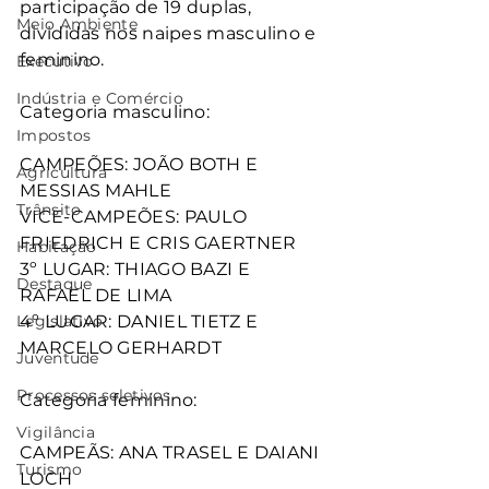
participação de 19 duplas, 
Meio Ambiente
divididas nos naipes masculino e 
feminino.
Executivo
Indústria e Comércio
Categoria masculino:
Impostos
CAMPEÕES: JOÃO BOTH E 
Agricultura
MESSIAS MAHLE
Trânsito
VICE-CAMPEÕES: PAULO 
FRIEDRICH E CRIS GAERTNER
Habitação
3º LUGAR: THIAGO BAZI E 
Destaque
RAFAEL DE LIMA
Legislativo
4º LUGAR: DANIEL TIETZ E 
MARCELO GERHARDT
Juventude
Processos seletivos
Categoria feminino:
Vigilância
CAMPEÃS: ANA TRASEL E DAIANI 
Turismo
LOCH