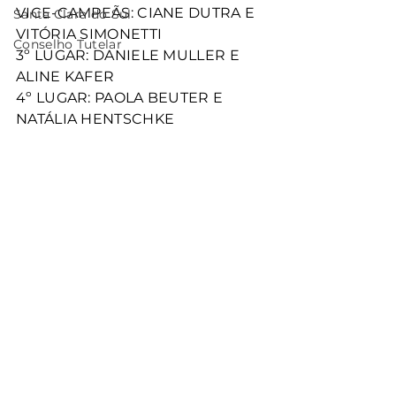
VICE-CAMPEÃS: CIANE DUTRA E 
Santa Clara do Sul
VITÓRIA SIMONETTI
Conselho Tutelar
3º LUGAR: DANIELE MULLER E 
ALINE KAFER
4º LUGAR: PAOLA BEUTER E 
NATÁLIA HENTSCHKE