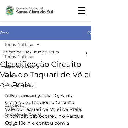
Post
Todas Notícias
11 de dez. de 2023
1 min de leitura
Todas Notícias
Classificação Circuito
Esporte e Lazer
Vale do Taquari de Vôlei
Saúde
de Praia
Urbano e Rural
Cultura e Eventos
Nesse domingo, dia 10, Santa 
Clara do Sul sediou o Circuito 
Educação
Vale do Taquari de Vôlei de Praia. 
Assistência Social
A competição ocorreu no Parque 
Odilo Klein e contou com a 
Geral