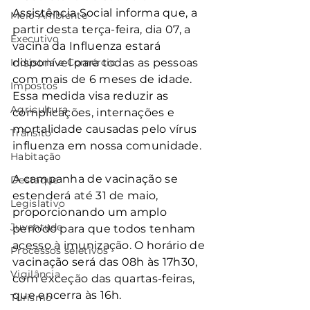
Assistência Social informa que, a 
Meio Ambiente
partir desta terça-feira, dia 07, a 
Executivo
vacina da Influenza estará 
Indústria e Comércio
disponível para todas as pessoas 
com mais de 6 meses de idade. 
Impostos
Essa medida visa reduzir as 
Agricultura
complicações, internações e 
mortalidade causadas pelo vírus 
Trânsito
influenza em nossa comunidade.
Habitação
A campanha de vacinação se 
Destaque
estenderá até 31 de maio, 
Legislativo
proporcionando um amplo 
Juventude
período para que todos tenham 
acesso à imunização. O horário de 
Processos seletivos
vacinação será das 08h às 17h30, 
Vigilância
com exceção das quartas-feiras, 
que encerra às 16h.
Turismo