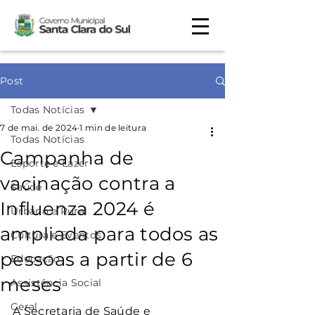
Post
Todas Notícias
7 de mai. de 2024
1 min de leitura
Todas Notícias
Campanha de
Esporte e Lazer
vacinação contra a
Saúde
Influenza 2024 é
Urbano e Rural
ampliada para todos as
Cultura e Eventos
pessoas a partir de 6
Educação
meses
Assistência Social
Geral
A Secretaria de Saúde e 