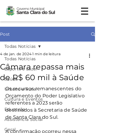
Post
Todas Notícias
4 de jan. de 2024
1 min de leitura
Todas Notícias
Câmara repassa mais
Esporte e Lazer
de R$ 60 mil à Saúde
Saúde
Os recursos remanescentes do 
Urbano e Rural
Orçamento do Poder Legislativo 
Cultura e Eventos
referentes a 2023 serão 
Educação
destinados à Secretaria de Saúde 
de Santa Clara do Sul.
Assistência Social
Geral
A confirmação ocorreu nessa 