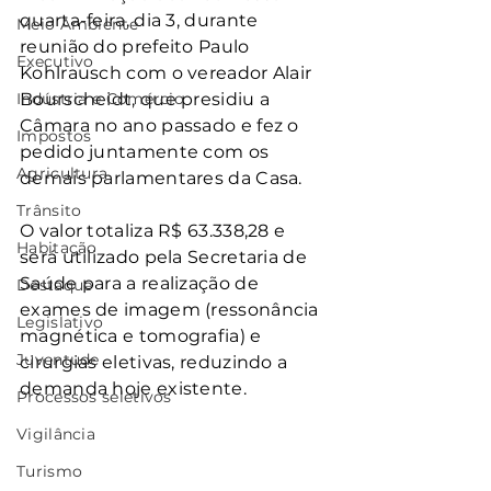
quarta-feira, dia 3, durante 
Meio Ambiente
reunião do prefeito Paulo 
Executivo
Kohlrausch com o vereador Alair 
Indústria e Comércio
Bourscheidt, que presidiu a 
Câmara no ano passado e fez o 
Impostos
pedido juntamente com os 
Agricultura
demais parlamentares da Casa.
Trânsito
O valor totaliza R$ 63.338,28 e 
Habitação
será utilizado pela Secretaria de 
Saúde para a realização de 
Destaque
exames de imagem (ressonância 
Legislativo
magnética e tomografia) e 
Juventude
cirurgias eletivas, reduzindo a 
demanda hoje existente.
Processos seletivos
Vigilância
Turismo