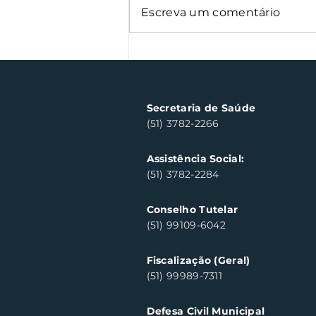
Escreva um comentário
Oficinas de cerâmica
fortalecem cuidado em
saúde mental em Santa
Clara do Sul
Secretaria de Saúde
(51) 3782-2266
Assistência Social:
(51) 3782-2284
Conselho Tutelar
(51) 99109-6042
Fiscalização (Geral)
(51) 99989-7311
Defesa Civil Municipal