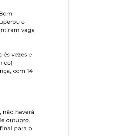
 Bom 
superou o 
antiram vaga 
rês vezes e 
nico) 
nça, com 14 
, não haverá 
de outubro, 
inal para o 