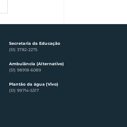
a veterano volta às
chas de Santa Clara
ul neste sábado
Secretaria da Educação
(51) 3782-2275
Ambulância (Alternativo)
(51) 98918-6089
Plantão da água (Vivo)
(51) 99714-5317