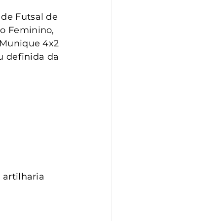
de Futsal de 
No Feminino, 
e Munique 4x2 
u definida da 
artilharia 