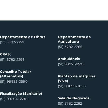
Nota Fiscal Gaúcha
Boch
contempla cinco
can
consumidores em Santa
do S
Clara do Sul
Departamento de Obras
Departamento da
Agricultura
(51) 3782-2277
(51) 3782-2265
CRAS:
Ambulância
(51) 3782-2296
(51) 99971-8595
Conselho Tutelar
(Alternativo)
Plantão de máquina
(Vivo)
(51) 99935-0590
(51) 99899-3020
Fiscalização (Sanitário)
Sala de Negócios
(51) 99564-3598
(51) 3782 2282