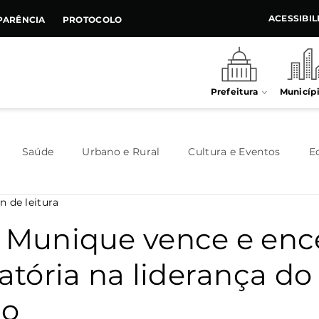
ACESSIBI
PARÊNCIA
PROTOCOLO
Prefeitura
Municíp
Saúde
Urbano e Rural
Cultura e Eventos
E
n de leitura
Meio Ambiente
Executivo
Indústria e Comércio
e Munique vence e enc
catória na liderança do
Habitação
Destaque
Legislativo
Juventude
no