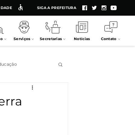
LIDADE
SIGA A PREFEITURA
io
Serviços
Secretarias
Notícias
Contato
ducação
Impostos
erra
Processos seletivos