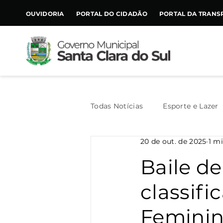
CONTEÚDO
OUVIDORIA
PORTAL DO CIDADÃO
PORTAL DA TRANS
Todas Notícias
Esporte e Lazer
20 de out. de 2025
1 mi
Assistência Social
Geral
Baile d
classifi
Agricultura
Trânsito
Femini