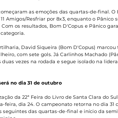
, começaram as emoções das quartas-de-final. O
11 Amigos/Resfriar por 8x3, enquanto o Pânico 
. Com os resultados, Bom D'Copus e Pânico gar
 categoria.
rtilharia, David Siqueira (Bom D'Copus) marcou t
ilheiro, com sete gols. Já Carlinhos Machado (Pâ
 duas vezes na rodada e segue isolado na lidera
erá no dia 31 de outubro
zação da 22ª Feira do Livro de Santa Clara do Sul
a-feira, dia 24. O campeonato retorna no dia 31 
 seguintes das quartas-de-final e início da semif