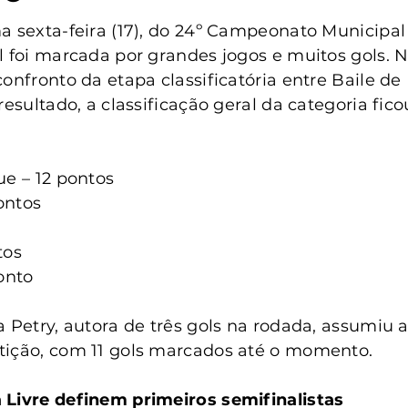
anta Clara do Sul
Conselho Tutelar
a sexta-feira (17), do 24º Campeonato Municipal 
l foi marcada por grandes jogos e muitos gols. 
confronto da etapa classificatória entre Baile d
resultado, a classificação geral da categoria fico
ue – 12 pontos
pontos
tos
onto
 Petry, autora de três gols na rodada, assumiu a 
tição, com 11 gols marcados até o momento.
 Livre definem primeiros semifinalistas