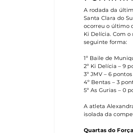
Vigilância
Turismo
S
A rodada da últim
Santa Clara do Su
ocorreu o último 
Ki Delícia. Com o 
seguinte forma:
1º Baile de Muniq
2º Ki Delícia – 9 
3º JMV – 6 pontos
4º Bentas – 3 pon
5º As Gurias – 0 p
A atleta Alexandra
isolada da compe
Quartas do Força