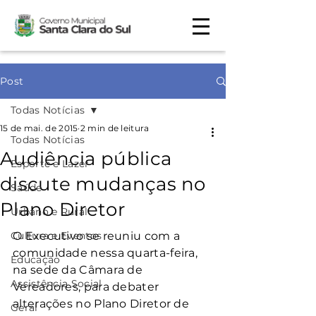
Post
Todas Notícias
15 de mai. de 2015
2 min de leitura
Todas Notícias
Audiência pública
Esporte e Lazer
discute mudanças no
Saúde
Plano Diretor
Urbano e Rural
Cultura e Eventos
O Executivo se reuniu com a 
comunidade nessa quarta-feira, 
Educação
na sede da Câmara de 
Assistência Social
Vereadores, para debater 
alterações no Plano Diretor de 
Geral