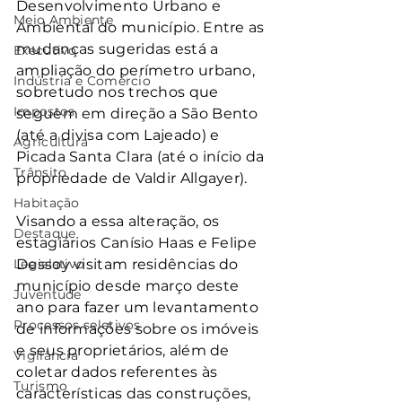
Desenvolvimento Urbano e 
Meio Ambiente
Ambiental do município. Entre as 
mudanças sugeridas está a 
Executivo
ampliação do perímetro urbano, 
Indústria e Comércio
sobretudo nos trechos que 
Impostos
seguem em direção a São Bento 
(até a divisa com Lajeado) e 
Agricultura
Picada Santa Clara (até o início da 
Trânsito
propriedade de Valdir Allgayer).
Habitação
Visando a essa alteração, os 
Destaque
estagiários Canísio Haas e Felipe 
Legislativo
Dessoy visitam residências do 
município desde março deste 
Juventude
ano para fazer um levantamento 
Processos seletivos
de informações sobre os imóveis 
e seus proprietários, além de 
Vigilância
coletar dados referentes às 
Turismo
características das construções, 