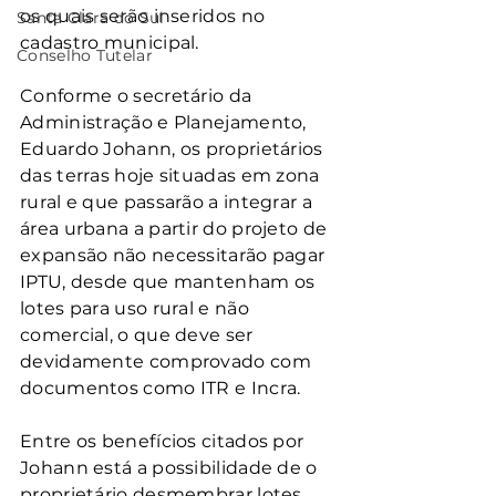
os quais serão inseridos no 
Santa Clara do Sul
cadastro municipal.
Conselho Tutelar
Conforme o secretário da 
Administração e Planejamento, 
Eduardo Johann, os proprietários 
das terras hoje situadas em zona 
rural e que passarão a integrar a 
área urbana a partir do projeto de 
expansão não necessitarão pagar 
IPTU, desde que mantenham os 
lotes para uso rural e não 
comercial, o que deve ser 
devidamente comprovado com 
documentos como ITR e Incra.
Entre os benefícios citados por 
Johann está a possibilidade de o 
proprietário desmembrar lotes 