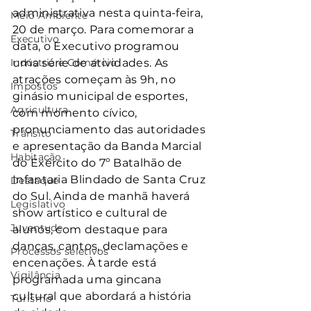
administrativa nesta quinta-feira, 
Meio Ambiente
20 de março. Para comemorar a 
Executivo
data, o Executivo programou 
Indústria e Comércio
uma série de atividades. As 
atrações começam às 9h, no 
Impostos
ginásio municipal de esportes, 
Agricultura
com momento cívico, 
pronunciamento das autoridades 
Trânsito
e apresentação da Banda Marcial 
Habitação
do Exército do 7º Batalhão de 
Infantaria Blindado de Santa Cruz 
Destaque
do Sul. Ainda de manhã haverá 
Legislativo
show artístico e cultural de 
Juventude
alunos, com destaque para 
danças, cantos, declamações e 
Processos seletivos
encenações. À tarde está 
Vigilância
programada uma gincana 
cultural que abordará a história 
Turismo