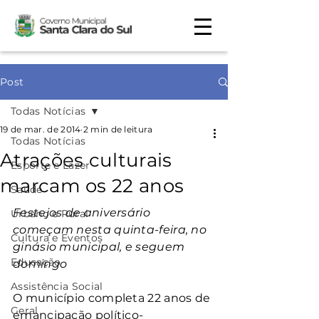
Post
Todas Notícias
19 de mar. de 2014
2 min de leitura
Todas Notícias
Atrações culturais
Esporte e Lazer
marcam os 22 anos
Saúde
Festejos de aniversário 
Urbano e Rural
começam nesta quinta-feira, no 
Cultura e Eventos
ginásio municipal, e seguem 
Educação
domingo
Assistência Social
O município completa 22 anos de 
Geral
emancipação político-