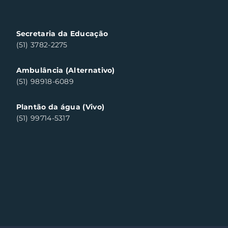
chas de Santa Clara
ul neste sábado
Secretaria da Educação
(51) 3782-2275
Ambulância (Alternativo)
(51) 98918-6089
Plantão da água (Vivo)
(51) 99714-5317