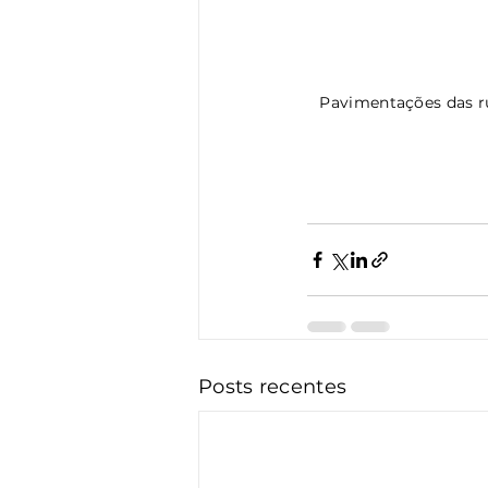
 Pavimentações das ruas José Francisco Allgayer (foto) e Geraldo Afonso Weber serão inauguradas 
Posts recentes