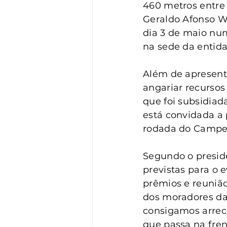
Vigilância
Turismo
S
460 metros entre 
Geraldo Afonso W
dia 3 de maio num
na sede da entida
Além de apresenta
angariar recurso
que foi subsidiad
está convidada a 
rodada do Campeo
Segundo o preside
previstas para o 
prêmios e reunião
dos moradores da
consigamos arrec
que passa na fren