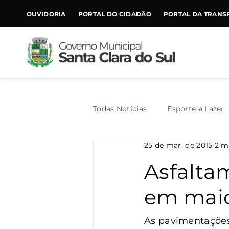
CONTEÚDO
OUVIDORIA
PORTAL DO CIDADÃO
PORTAL DA TRANS
Todas Notícias
Esporte e Lazer
25 de mar. de 2015
2 m
Assistência Social
Geral
Asfalta
em mai
Agricultura
Trânsito
As pavimentações 