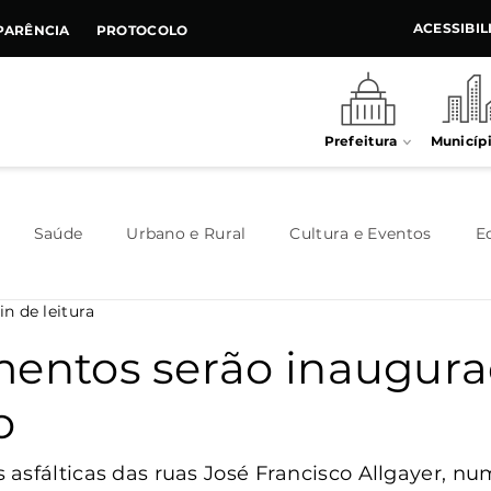
ACESSIBI
PARÊNCIA
PROTOCOLO
Prefeitura
Municíp
Saúde
Urbano e Rural
Cultura e Eventos
E
in de leitura
Meio Ambiente
Executivo
Indústria e Comércio
mentos serão inaugur
o
Habitação
Destaque
Legislativo
Juventude
asfálticas das ruas José Francisco Allgayer, num