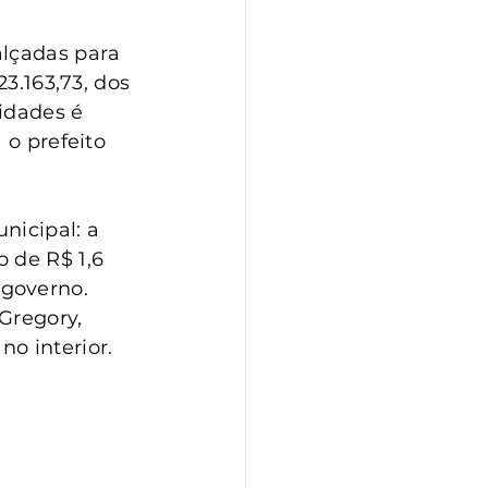
alçadas para 
3.163,73, dos 
idades é 
 o prefeito 
nicipal: a 
 de R$ 1,6 
governo. 
Gregory, 
o interior.