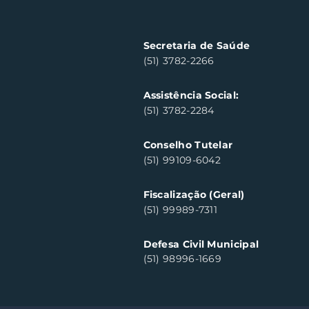
fortalecem cuidado em
saúde mental em Santa
Clara do Sul
Secretaria de Saúde
(51) 3782-2266
Assistência Social:
(51) 3782-2284
Conselho Tutelar
(51) 99109-6042
Fiscalização (Geral)
(51) 99989-7311
Defesa Civil Municipal
(51) 98996-1669