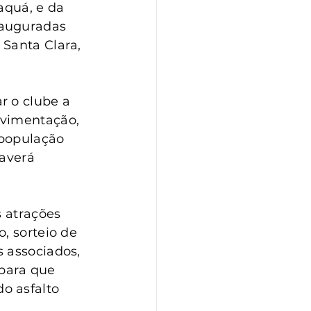
aquá, e da 
nauguradas 
Santa Clara, 
r o clube a 
avimentação, 
 população 
averá 
 atrações 
, sorteio de 
 associados, 
para que 
o asfalto 