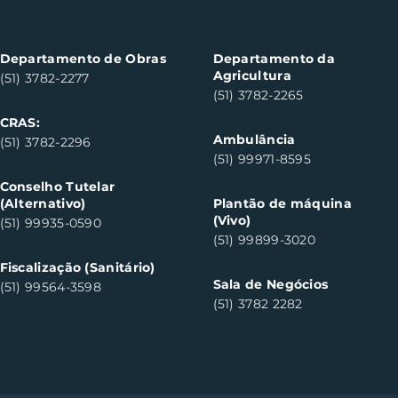
contempla cinco
can
consumidores em Santa
do S
Clara do Sul
Departamento de Obras
Departamento da
Agricultura
(51) 3782-2277
(51) 3782-2265
CRAS:
Ambulância
(51) 3782-2296
(51) 99971-8595
Conselho Tutelar
(Alternativo)
Plantão de máquina
(Vivo)
(51) 99935-0590
(51) 99899-3020
Fiscalização (Sanitário)
Sala de Negócios
(51) 99564-3598
(51) 3782 2282