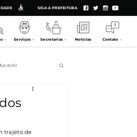
LIDADE
SIGA A PREFEITURA
io
Serviços
Secretarias
Notícias
Contato
ducação
Impostos
ados
Processos seletivos
 trajeto de 