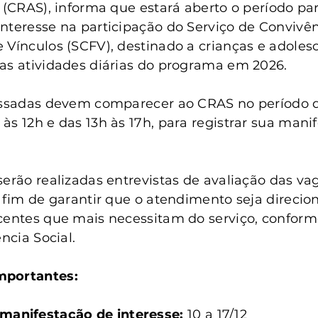
anta Clara do Sul
Conselho Tutelar
l (CRAS), informa que estará aberto o período par
nteresse na participação do Serviço de Convivên
 Vínculos (SCFV), destinado a crianças e adoles
as atividades diárias do programa em 2026.
essadas devem comparecer ao CRAS no período de
às 12h e das 13h às 17h, para registrar sua mani
serão realizadas entrevistas de avaliação das va
a fim de garantir que o atendimento seja direcio
centes que mais necessitam do serviço, conforme
ência Social.
mportantes:
manifestação de interesse:
 10 a 17/12