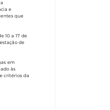
a 
cia e 
centes que 
 10 a 17 de 
festação de 
gas em 
nado às 
 critérios da 