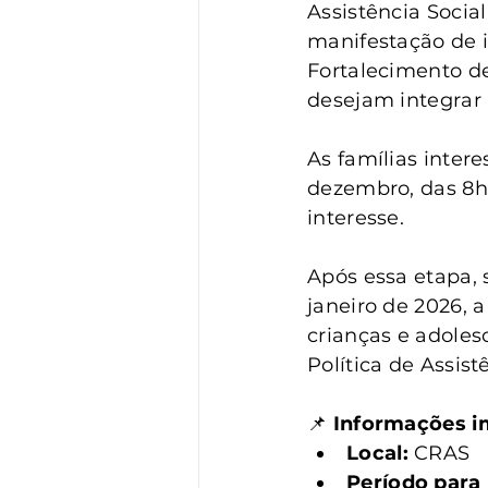
Vigilância
Turismo
S
Assistência Socia
manifestação de i
Fortalecimento de
desejam integrar 
As famílias inter
dezembro, das 8h 
interesse.
Após essa etapa, 
janeiro de 2026, 
crianças e adoles
Política de Assist
📌 
Informações i
Local:
 CRAS
Período para 