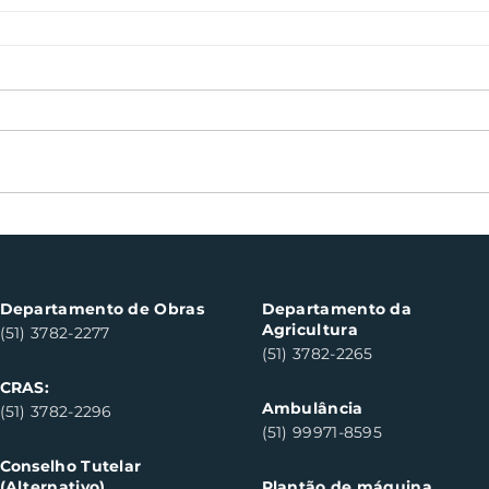
Departamento de Obras
Departamento da
Agricultura
(51) 3782-2277
(51) 3782-2265
CRAS:
Ambulância
(51) 3782-2296
(51) 99971-8595
Conselho Tutelar
(Alternativo)
Plantão de máquina