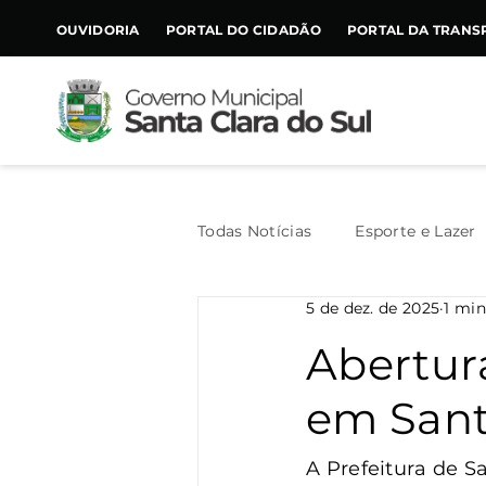
CONTEÚDO
OUVIDORIA
PORTAL DO CIDADÃO
PORTAL DA TRANS
Todas Notícias
Esporte e Lazer
5 de dez. de 2025
1 min
Assistência Social
Geral
Abertur
em Sant
Agricultura
Trânsito
A Prefeitura de S