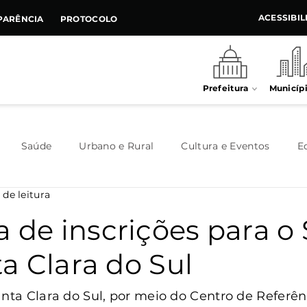
ACESSIBI
PARÊNCIA
PROTOCOLO
Prefeitura
Municíp
Saúde
Urbano e Rural
Cultura e Eventos
E
 de leitura
Meio Ambiente
Executivo
Indústria e Comércio
a de inscrições para o
a Clara do Sul
Habitação
Destaque
Legislativo
Juventude
anta Clara do Sul, por meio do Centro de Referên