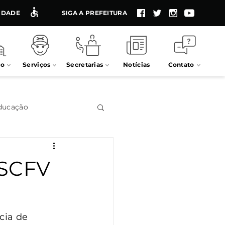
LIDADE
SIGA A PREFEITURA
io
Serviços
Secretarias
Notícias
Contato
ducação
Impostos
 SCFV
Processos seletivos
cia de 