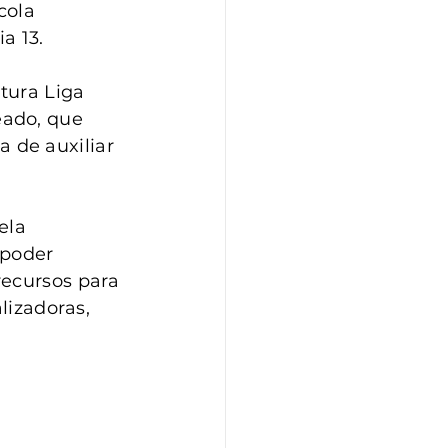
cola 
a 13.
tura Liga 
ado, que 
 de auxiliar 
ela 
 poder 
recursos para 
lizadoras, 