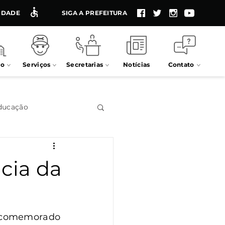
LIDADE
SIGA A PREFEITURA
io
Serviços
Secretarias
Notícias
Contato
ducação
Impostos
cia da
Processos seletivos
, comemorado 