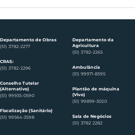
Nota Fiscal Gaúcha
Boch
contempla cinco
can
consumidores em Santa
do S
Clara do Sul
Departamento de Obras
Departamento da
Agricultura
(51) 3782-2277
(51) 3782-2265
CRAS:
Ambulância
(51) 3782-2296
(51) 99971-8595
Conselho Tutelar
(Alternativo)
Plantão de máquina
(Vivo)
(51) 99935-0590
(51) 99899-3020
Fiscalização (Sanitário)
Sala de Negócios
(51) 99564-3598
(51) 3782 2282