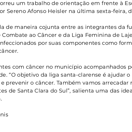
anta Clara do Sul
Conselho Tutelar
orreu um trabalho de orientação em frente à Es
r Sereno Afonso Heisler na última sexta-feira, di
ada de maneira cojunta entre as integrantes da fu
e Combate ao Câncer e da Liga Feminina de Laje
onfeccionados por suas componentes como forma
câncer.
entes com câncer no município acompanhados p
e. “O objetivo da liga santa-clarense é ajudar o
r e prevenir o câncer. Também vamos arrecadar 
tes de Santa Clara do Sul”, salienta uma das idea
.
nis