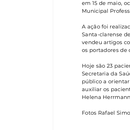
Vigilância
Turismo
S
em 15 de maio, oc
Municipal Professo
A ação foi realiz
Santa-clarense d
vendeu artigos c
os portadores de 
Hoje são 23 paci
Secretaria da Saúd
público a orienta
auxiliar os pacien
Helena Herrmann
Fotos Rafael Simo