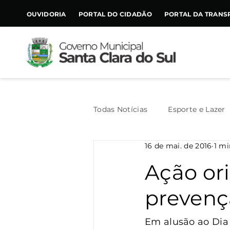
CONTEÚDO
OUVIDORIA
PORTAL DO CIDADÃO
PORTAL DA TRANS
Todas Notícias
Esporte e Lazer
16 de mai. de 2016
1 mi
Assistência Social
Geral
Ação or
prevenç
Agricultura
Trânsito
Em alusão ao Dia