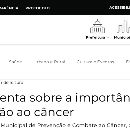
ACESSIBI
PARÊNCIA
PROTOCOLO
Prefeitura
Municíp
Saúde
Urbano e Rural
Cultura e Eventos
E
n de leitura
Meio Ambiente
Executivo
Indústria e Comércio
ienta sobre a importân
ão ao câncer
Habitação
Destaque
Legislativo
Juventude
 Municipal de Prevenção e Combate ao Câncer