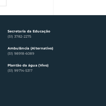
a veterano volta às
chas de Santa Clara
ul neste sábado
Secretaria da Educação
(51) 3782-2275
Ambulância (Alternativo)
(51) 98918-6089
Plantão da água (Vivo)
(51) 99714-5317