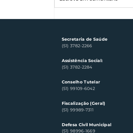
Oficinas de cerâmica
fortalecem cuidado em
saúde mental em Santa
Clara do Sul
Secretaria de Saúde
(51) 3782-2266
Assistência Social:
(51) 3782-2284
Conselho Tutelar
(51) 99109-6042
Fiscalização (Geral)
(51) 99989-7311
Defesa Civil Municipal
(51) 98996-1669