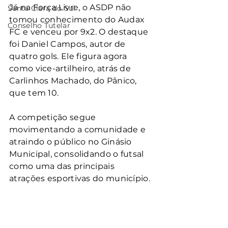
Já na Força Livre, o ASDP não 
Santa Clara do Sul
tomou conhecimento do Audax 
Conselho Tutelar
FC e venceu por 9x2. O destaque 
foi Daniel Campos, autor de 
quatro gols. Ele figura agora 
como vice-artilheiro, atrás de 
Carlinhos Machado, do Pânico, 
que tem 10.
A competição segue 
movimentando a comunidade e 
atraindo o público no Ginásio 
Municipal, consolidando o futsal 
como uma das principais 
atrações esportivas do município.