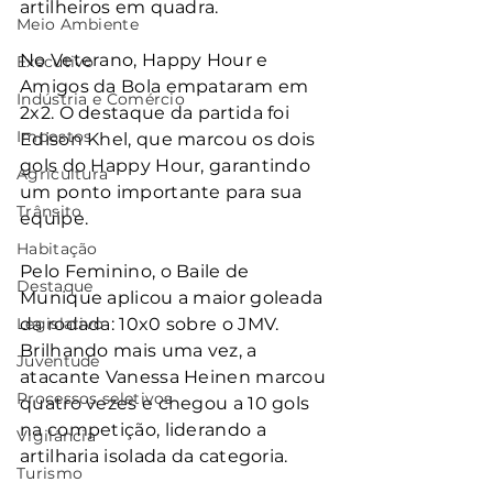
artilheiros em quadra.
Meio Ambiente
No Veterano, Happy Hour e 
Executivo
Amigos da Bola empataram em 
Indústria e Comércio
2x2. O destaque da partida foi 
Impostos
Edison Khel, que marcou os dois 
gols do Happy Hour, garantindo 
Agricultura
um ponto importante para sua 
Trânsito
equipe.
Habitação
Pelo Feminino, o Baile de 
Destaque
Munique aplicou a maior goleada 
Legislativo
da rodada: 10x0 sobre o JMV. 
Brilhando mais uma vez, a 
Juventude
atacante Vanessa Heinen marcou 
Processos seletivos
quatro vezes e chegou a 10 gols 
na competição, liderando a 
Vigilância
artilharia isolada da categoria.
Turismo