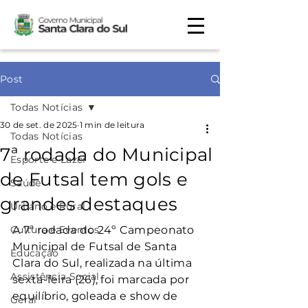
Post
Todas Notícias
30 de set. de 2025
1 min de leitura
Todas Notícias
7ª rodada do Municipal
Esporte e Lazer
de Futsal tem gols e
Saúde
grandes destaques
Urbano e Rural
Cultura e Eventos
A 7ª rodada do 24º Campeonato 
Municipal de Futsal de Santa 
Educação
Clara do Sul, realizada na última 
Assistência Social
sexta-feira (26), foi marcada por 
equilíbrio, goleada e show de 
Geral