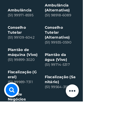
Ambulância
Ambulância
(Alternativo)
(51) 99971-8595
(51) 98918-6089
Conselho
Conselho
Tutelar
Tutelar
(Alternativo)
(51) 99109-6042
(51) 99935-0590
Plantão de
máquina (Vivo)
Plantão da
água (Vivo)
(51) 99899-3020
(51) 99714-5317
Fiscalização (G
eral)
Fiscalização (Sa
nitário)
(51) 99989-7311
(51) 99564-3598
Sala de
Negócios
(51) 3782 2282