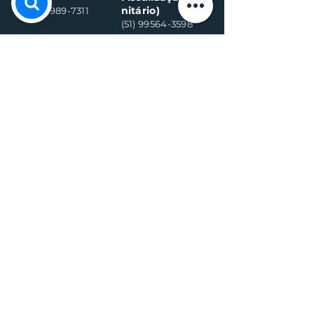
nitário)
(51) 99989-7311
(51) 99564-3598
Sala de
Negócios
(51) 3782 2282
Defesa Civil
Municipal
(51) 98996-1669
Horário de Atendimento:
Segunda à quinta-feira:
8h às 11h30 e 13h30 às 17h
Sexta-feira:
8h às 16h
Telefone whats contato:
(51) 3782-2251