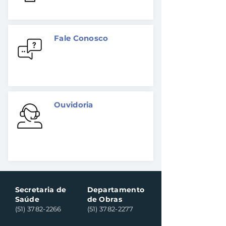
não encontrou no site?
Fale Conosco
Nos envie sua
mensagem, fale
conosco.
Ouvidoria
Encaminhe sua
demanda (pedido de
manutenção, melhorias
ou sugestões).
Secretaria de
Departamento
Saúde
de Obras
(51) 3782-2266
(51) 3782-2277