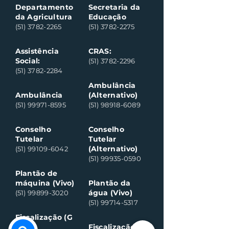
Departamento
Secretaria da
da Agricultura
Educação
(51) 3782-2265
(51) 3782-2275
Assistência
CRAS:
Social:
(51) 3782-2296
(51) 3782-2284
Ambulância
Ambulância
(Alternativo)
(51) 99971-8595
(51) 98918-6089
Conselho
Conselho
Tutelar
Tutelar
(Alternativo)
(51) 99109-6042
(51) 99935-0590
Plantão de
máquina (Vivo)
Plantão da
água (Vivo)
(51) 99899-3020
(51) 99714-5317
Fiscalização (G
eral)
Fiscalização (Sa