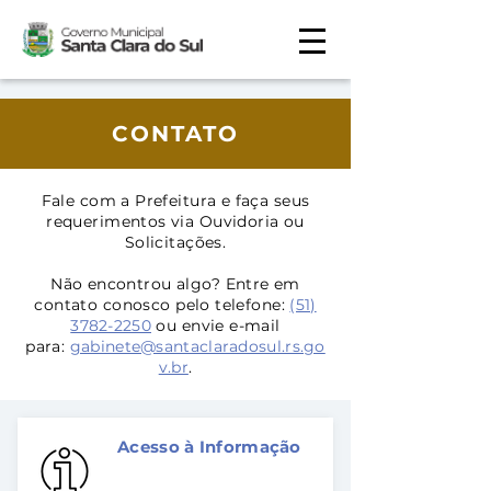
CONTATO
Fale com a Prefeitura e faça seus
requerimentos via Ouvidoria ou
Solicitações.
Não encontrou algo? Entre em
contato conosco pelo telefone:
(51)
3782-2250
ou envie e-mail
para:
gabinete@santaclaradosul.rs.go
v.br
.
Acesso à Informação
Quer saber de algo que