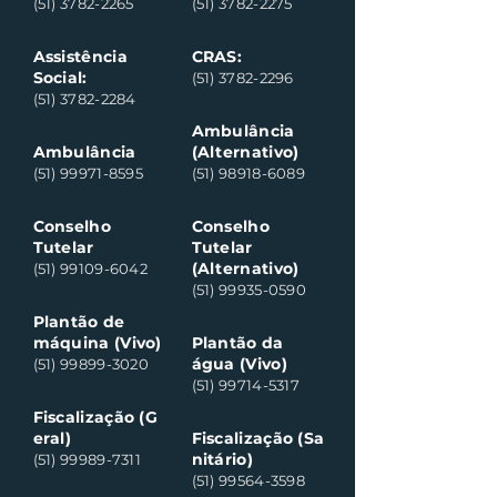
(51) 3782-2265
(51) 3782-2275
Assistência
CRAS:
Social:
(51) 3782-2296
(51) 3782-2284
Ambulância
Ambulância
(Alternativo)
(51) 99971-8595
(51) 98918-6089
Conselho
Conselho
Tutelar
Tutelar
(Alternativo)
(51) 99109-6042
(51) 99935-0590
Plantão de
máquina (Vivo)
Plantão da
água (Vivo)
(51) 99899-3020
(51) 99714-5317
Fiscalização (G
eral)
Fiscalização (Sa
nitário)
(51) 99989-7311
(51) 99564-3598