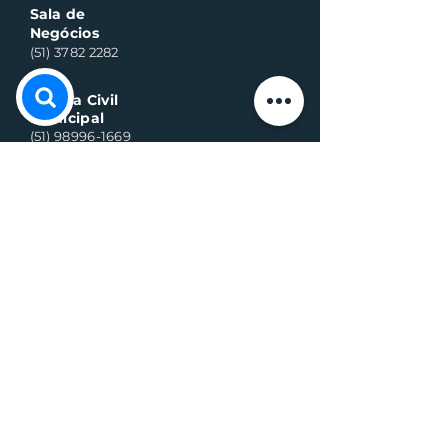
Sala de
Negócios
(51) 3782 2282
Defesa Civil
Municipal
(51) 98996-1669
Horário de Atendimento:
Segunda à quinta-feira:
8h às 11h30 e 13h30 às 17h
Sexta-feira:
8h às 16h
Telefone whats contato:
(51) 3782-2251