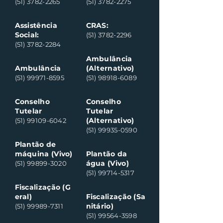
(51) 3782-2265
(51) 3782-2275
Assistência
CRAS:
Social:
(51) 3782-2296
(51) 3782-2284
Ambulância
Ambulância
(Alternativo)
(51) 99971-8595
(51) 98918-6089
Conselho
Conselho
Tutelar
Tutelar
(Alternativo)
(51) 99109-6042
(51) 99935-0590
Plantão de
máquina (Vivo)
Plantão da
água (Vivo)
(51) 99899-3020
(51) 99714-5317
Fiscalização (G
eral)
Fiscalização (Sa
nitário)
(51) 99989-7311
(51) 99564-3598