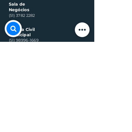
Sala de
Negócios
(51) 3782 2282
Defesa Civil
Municipal
(51) 98996-1669
Horário de Atendimento:
Segunda à quinta-feira:
8h às 11h30 e 13h30 às 17h
Sexta-feira:
8h às 16h
Telefone whats contato:
(51) 3782-2251