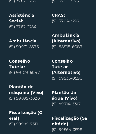
(51) 3782-2265
(51) 3782-2275
Assistência
CRAS:
Social:
(51) 3782-2296
(51) 3782-2284
Ambulância
Ambulância
(Alternativo)
(51) 99971-8595
(51) 98918-6089
Conselho
Conselho
Tutelar
Tutelar
(Alternativo)
(51) 99109-6042
(51) 99935-0590
Plantão de
máquina (Vivo)
Plantão da
água (Vivo)
(51) 99899-3020
(51) 99714-5317
Fiscalização (G
eral)
Fiscalização (Sa
nitário)
(51) 99989-7311
(51) 99564-3598