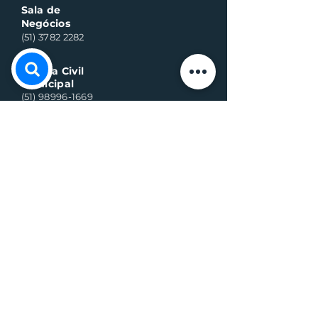
Sala de
Negócios
(51) 3782 2282
Defesa Civil
Municipal
(51) 98996-1669
Horário de Atendimento:
Segunda à quinta-feira:
8h às 11h30 e 13h30 às 17h
Sexta-feira:
8h às 16h
Telefone whats contato:
(51) 3782-2251