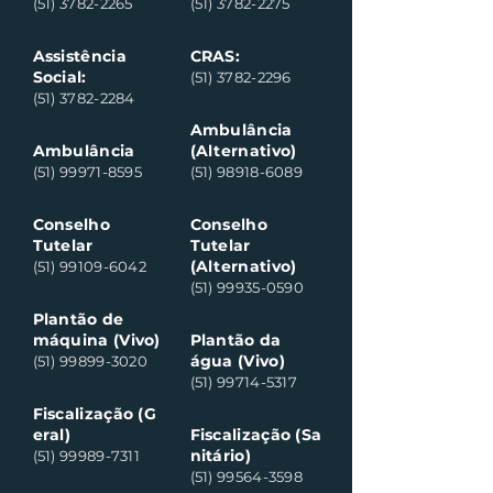
(51) 3782-2265
(51) 3782-2275
Assistência
CRAS:
Social:
(51) 3782-2296
(51) 3782-2284
Ambulância
Ambulância
(Alternativo)
(51) 99971-8595
(51) 98918-6089
Conselho
Conselho
Tutelar
Tutelar
(Alternativo)
(51) 99109-6042
(51) 99935-0590
Plantão de
máquina (Vivo)
Plantão da
água (Vivo)
(51) 99899-3020
(51) 99714-5317
Fiscalização (G
eral)
Fiscalização (Sa
nitário)
(51) 99989-7311
(51) 99564-3598