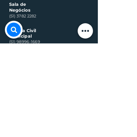
Sala de
Negócios
(51) 3782 2282
Defesa Civil
Municipal
(51) 98996-1669
Horário de Atendimento:
Segunda à quinta-feira:
8h às 11h30 e 13h30 às 17h
Sexta-feira:
8h às 16h
Telefone whats contato:
(51) 3782-2251