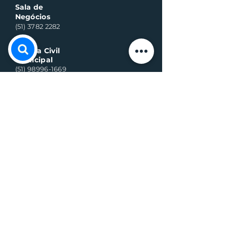
Sala de
Negócios
(51) 3782 2282
Defesa Civil
Municipal
(51) 98996-1669
Horário de Atendimento:
Segunda à quinta-feira:
8h às 11h30 e 13h30 às 17h
Sexta-feira:
8h às 16h
Telefone whats contato:
(51) 3782-2251