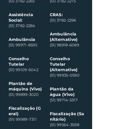
(51) 3782-2265
(51) 3782-2275
Assistência
CRAS:
Social:
(51) 3782-2296
(51) 3782-2284
Ambulância
Ambulância
(Alternativo)
(51) 99971-8595
(51) 98918-6089
Conselho
Conselho
Tutelar
Tutelar
(Alternativo)
(51) 99109-6042
(51) 99935-0590
Plantão de
máquina (Vivo)
Plantão da
água (Vivo)
(51) 99899-3020
(51) 99714-5317
Fiscalização (G
eral)
Fiscalização (Sa
nitário)
(51) 99989-7311
(51) 99564-3598