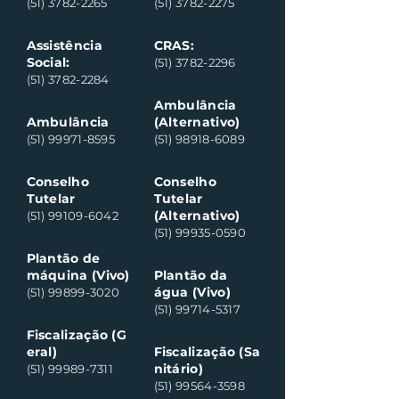
(51) 3782-2265
(51) 3782-2275
Assistência
CRAS:
Social:
(51) 3782-2296
(51) 3782-2284
Ambulância
Ambulância
(Alternativo)
(51) 99971-8595
(51) 98918-6089
Conselho
Conselho
Tutelar
Tutelar
(Alternativo)
(51) 99109-6042
(51) 99935-0590
Plantão de
máquina (Vivo)
Plantão da
água (Vivo)
(51) 99899-3020
(51) 99714-5317
Fiscalização (G
eral)
Fiscalização (Sa
nitário)
(51) 99989-7311
(51) 99564-3598