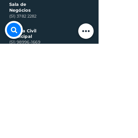
Sala de
Negócios
(51) 3782 2282
Defesa Civil
Municipal
(51) 98996-1669
Horário de Atendimento:
Segunda à quinta-feira:
8h às 11h30 e 13h30 às 17h
Sexta-feira:
8h às 16h
Telefone whats contato:
(51) 3782-2251