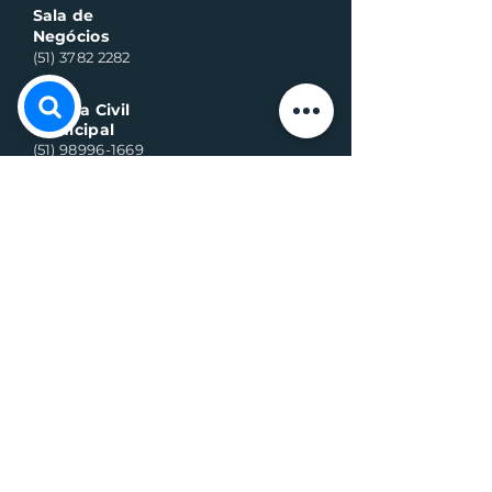
Sala de
Negócios
(51) 3782 2282
Defesa Civil
Municipal
(51) 98996-1669
Horário de Atendimento:
Segunda à quinta-feira:
8h às 11h30 e 13h30 às 17h
Sexta-feira:
8h às 16h
Telefone whats contato:
(51) 3782-2251