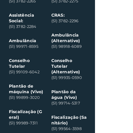
(51) 3782-2265
(51) 3782-2275
Assistência
CRAS:
Social:
(51) 3782-2296
(51) 3782-2284
Ambulância
Ambulância
(Alternativo)
(51) 99971-8595
(51) 98918-6089
Conselho
Conselho
Tutelar
Tutelar
(Alternativo)
(51) 99109-6042
(51) 99935-0590
Plantão de
máquina (Vivo)
Plantão da
água (Vivo)
(51) 99899-3020
(51) 99714-5317
Fiscalização (G
eral)
Fiscalização (Sa
nitário)
(51) 99989-7311
(51) 99564-3598