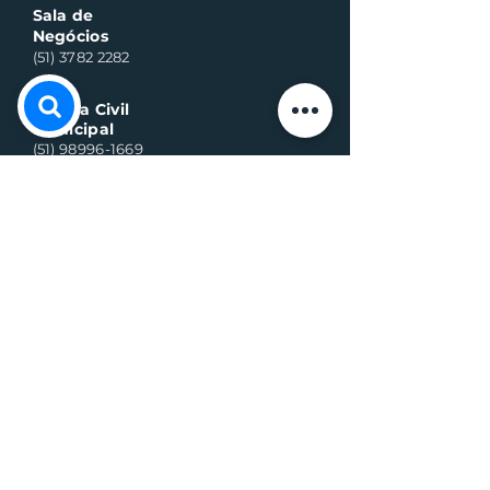
Sala de
Negócios
(51) 3782 2282
Defesa Civil
Municipal
(51) 98996-1669
Horário de Atendimento:
Segunda à quinta-feira:
8h às 11h30 e 13h30 às 17h
Sexta-feira:
8h às 16h
Telefone whats contato:
(51) 3782-2251