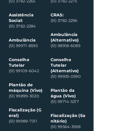
(51) 3782-2265
(51) 3782-2275
Assistência
CRAS:
Social:
(51) 3782-2296
(51) 3782-2284
Ambulância
Ambulância
(Alternativo)
(51) 99971-8595
(51) 98918-6089
Conselho
Conselho
Tutelar
Tutelar
(Alternativo)
(51) 99109-6042
(51) 99935-0590
Plantão de
máquina (Vivo)
Plantão da
água (Vivo)
(51) 99899-3020
(51) 99714-5317
Fiscalização (G
eral)
Fiscalização (Sa
nitário)
(51) 99989-7311
(51) 99564-3598