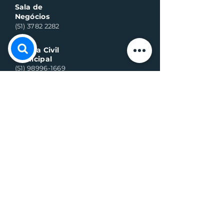
Sala de
Negócios
(51) 3782 2282
Defesa Civil
Municipal
(51) 98996-1669
Horário de Atendimento:
Segunda à quinta-feira:
8h às 11h30 e 13h30 às 17h
Sexta-feira:
8h às 16h
Telefone whats contato:
(51) 3782-2251