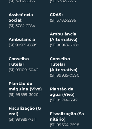
(51) 3782-2265
(51) 3782-2275
Assistência
CRAS:
Social:
(51) 3782-2296
(51) 3782-2284
Ambulância
Ambulância
(Alternativo)
(51) 99971-8595
(51) 98918-6089
Conselho
Conselho
Tutelar
Tutelar
(Alternativo)
(51) 99109-6042
(51) 99935-0590
Plantão de
máquina (Vivo)
Plantão da
água (Vivo)
(51) 99899-3020
(51) 99714-5317
Fiscalização (G
eral)
Fiscalização (Sa
nitário)
(51) 99989-7311
(51) 99564-3598