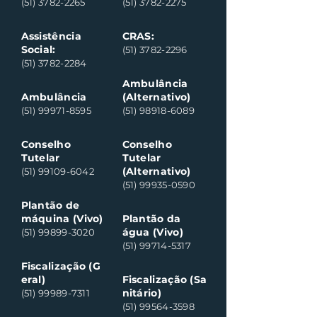
(51) 3782-2265
(51) 3782-2275
Assistência
CRAS:
Social:
(51) 3782-2296
(51) 3782-2284
Ambulância
Ambulância
(Alternativo)
(51) 99971-8595
(51) 98918-6089
Conselho
Conselho
Tutelar
Tutelar
(Alternativo)
(51) 99109-6042
(51) 99935-0590
Plantão de
máquina (Vivo)
Plantão da
água (Vivo)
(51) 99899-3020
(51) 99714-5317
Fiscalização (G
eral)
Fiscalização (Sa
nitário)
(51) 99989-7311
(51) 99564-3598