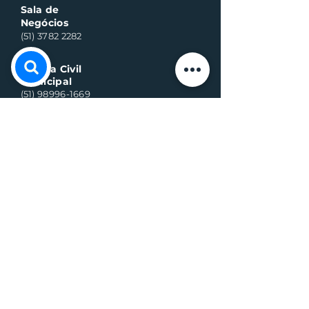
Sala de
Negócios
(51) 3782 2282
Defesa Civil
Municipal
(51) 98996-1669
Horário de Atendimento:
Segunda à quinta-feira:
8h às 11h30 e 13h30 às 17h
Sexta-feira:
8h às 16h
Telefone whats contato:
(51) 3782-2251