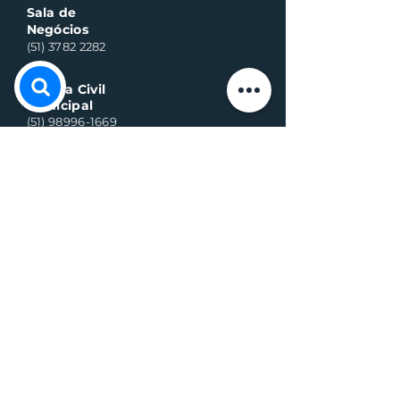
Sala de
Negócios
(51) 3782 2282
Defesa Civil
Municipal
(51) 98996-1669
Horário de Atendimento:
Segunda à quinta-feira:
8h às 11h30 e 13h30 às 17h
Sexta-feira:
8h às 16h
Telefone whats contato:
(51) 3782-2251