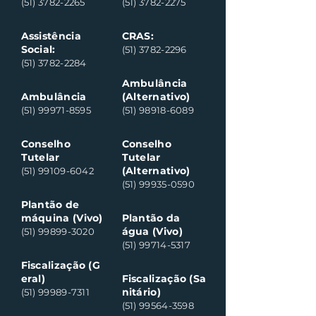
(51) 3782-2265
(51) 3782-2275
Assistência
CRAS:
Social:
(51) 3782-2296
(51) 3782-2284
Ambulância
Ambulância
(Alternativo)
(51) 99971-8595
(51) 98918-6089
Conselho
Conselho
Tutelar
Tutelar
(Alternativo)
(51) 99109-6042
(51) 99935-0590
Plantão de
máquina (Vivo)
Plantão da
água (Vivo)
(51) 99899-3020
(51) 99714-5317
Fiscalização (G
eral)
Fiscalização (Sa
nitário)
(51) 99989-7311
(51) 99564-3598