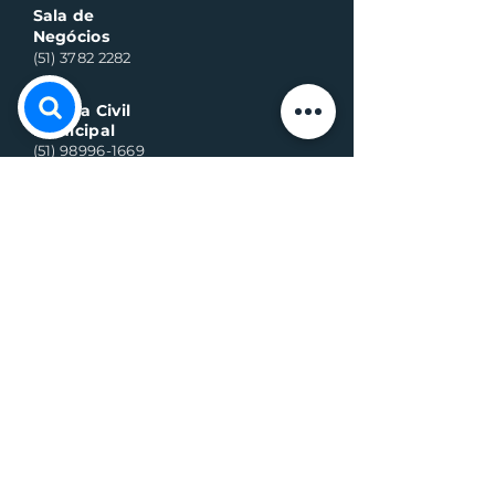
Sala de
Negócios
(51) 3782 2282
Defesa Civil
Municipal
(51) 98996-1669
Horário de Atendimento:
Segunda à quinta-feira:
8h às 11h30 e 13h30 às 17h
Sexta-feira:
8h às 16h
Telefone whats contato:
(51) 3782-2251