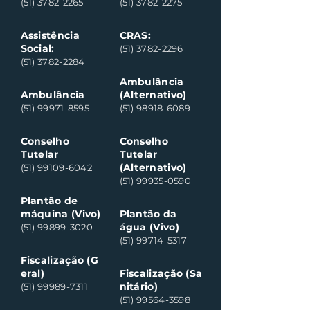
(51) 3782-2265
(51) 3782-2275
Assistência
CRAS:
Social:
(51) 3782-2296
(51) 3782-2284
Ambulância
Ambulância
(Alternativo)
(51) 99971-8595
(51) 98918-6089
Conselho
Conselho
Tutelar
Tutelar
(Alternativo)
(51) 99109-6042
(51) 99935-0590
Plantão de
máquina (Vivo)
Plantão da
água (Vivo)
(51) 99899-3020
(51) 99714-5317
Fiscalização (G
eral)
Fiscalização (Sa
nitário)
(51) 99989-7311
(51) 99564-3598