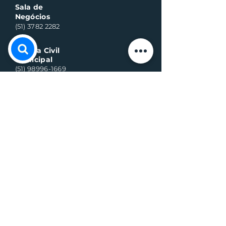
Sala de
Negócios
(51) 3782 2282
Defesa Civil
Municipal
(51) 98996-1669
Horário de Atendimento:
Segunda à quinta-feira:
8h às 11h30 e 13h30 às 17h
Sexta-feira:
8h às 16h
Telefone whats contato:
(51) 3782-2251