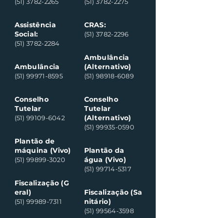
(51) 3782-2265
(51) 3782-2275
Assistência
CRAS:
Social:
(51) 3782-2296
(51) 3782-2284
Ambulância
Ambulância
(Alternativo)
(51) 99971-8595
(51) 98918-6089
Conselho
Conselho
Tutelar
Tutelar
(Alternativo)
(51) 99109-6042
(51) 99935-0590
Plantão de
máquina (Vivo)
Plantão da
água (Vivo)
(51) 99899-3020
(51) 99714-5317
Fiscalização (G
eral)
Fiscalização (Sa
nitário)
(51) 99989-7311
(51) 99564-3598