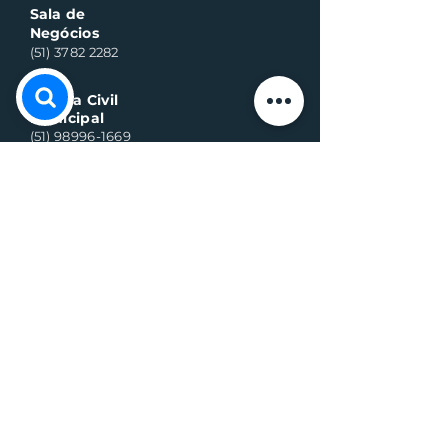
Sala de
Negócios
(51) 3782 2282
Defesa Civil
Municipal
(51) 98996-1669
Horário de Atendimento:
Segunda à quinta-feira:
8h às 11h30 e 13h30 às 17h
Sexta-feira:
8h às 16h
Telefone whats contato:
(51) 3782-2251