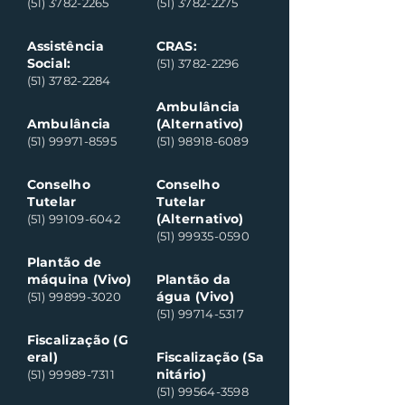
(51) 3782-2265
(51) 3782-2275
Assistência
CRAS:
Social:
(51) 3782-2296
(51) 3782-2284
Ambulância
Ambulância
(Alternativo)
(51) 99971-8595
(51) 98918-6089
Conselho
Conselho
Tutelar
Tutelar
(Alternativo)
(51) 99109-6042
(51) 99935-0590
Plantão de
máquina (Vivo)
Plantão da
água (Vivo)
(51) 99899-3020
(51) 99714-5317
Fiscalização (G
eral)
Fiscalização (Sa
nitário)
(51) 99989-7311
(51) 99564-3598