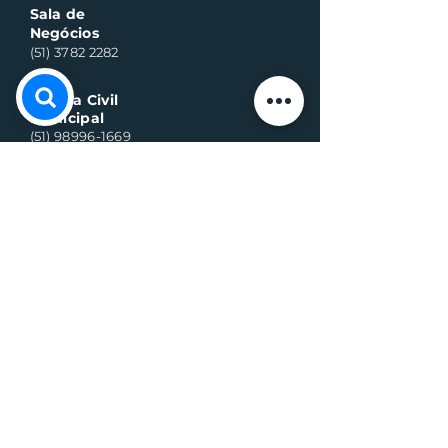
Sala de
Negócios
(51) 3782 2282
Defesa Civil
Municipal
(51) 98996-1669
Horário de Atendimento:
Segunda à quinta-feira:
8h às 11h30 e 13h30 às 17h
Sexta-feira:
8h às 16h
Telefone whats contato:
(51) 3782-2251