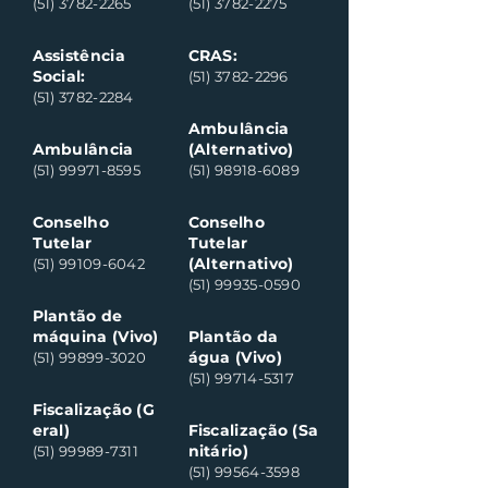
(51) 3782-2265
(51) 3782-2275
Assistência
CRAS:
Social:
(51) 3782-2296
(51) 3782-2284
Ambulância
Ambulância
(Alternativo)
(51) 99971-8595
(51) 98918-6089
Conselho
Conselho
Tutelar
Tutelar
(Alternativo)
(51) 99109-6042
(51) 99935-0590
Plantão de
máquina (Vivo)
Plantão da
água (Vivo)
(51) 99899-3020
(51) 99714-5317
Fiscalização (G
eral)
Fiscalização (Sa
nitário)
(51) 99989-7311
(51) 99564-3598