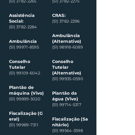
(51) 3782-2265
(51) 3782-2275
Assistência
CRAS:
Social:
(51) 3782-2296
(51) 3782-2284
Ambulância
Ambulância
(Alternativo)
(51) 99971-8595
(51) 98918-6089
Conselho
Conselho
Tutelar
Tutelar
(Alternativo)
(51) 99109-6042
(51) 99935-0590
Plantão de
máquina (Vivo)
Plantão da
água (Vivo)
(51) 99899-3020
(51) 99714-5317
Fiscalização (G
eral)
Fiscalização (Sa
nitário)
(51) 99989-7311
(51) 99564-3598