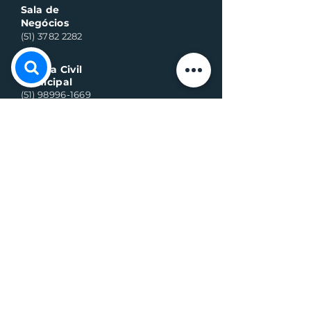
Sala de
Negócios
(51) 3782 2282
Defesa Civil
Municipal
(51) 98996-1669
Horário de Atendimento:
Segunda à quinta-feira:
8h às 11h30 e 13h30 às 17h
Sexta-feira:
8h às 16h
Telefone whats contato:
(51) 3782-2251