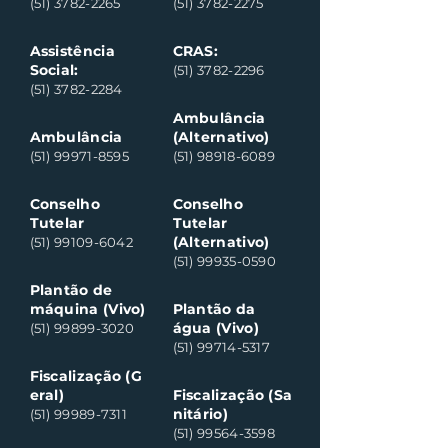
(51) 3782-2265
(51) 3782-2275
Assistência
CRAS:
Social:
(51) 3782-2296
(51) 3782-2284
Ambulância
Ambulância
(Alternativo)
(51) 99971-8595
(51) 98918-6089
Conselho
Conselho
Tutelar
Tutelar
(Alternativo)
(51) 99109-6042
(51) 99935-0590
Plantão de
máquina (Vivo)
Plantão da
água (Vivo)
(51) 99899-3020
(51) 99714-5317
Fiscalização (G
eral)
Fiscalização (Sa
nitário)
(51) 99989-7311
(51) 99564-3598