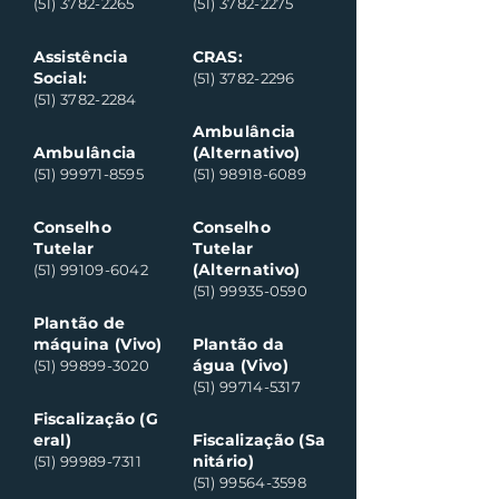
(51) 3782-2265
(51) 3782-2275
Assistência
CRAS:
Social:
(51) 3782-2296
(51) 3782-2284
Ambulância
Ambulância
(Alternativo)
(51) 99971-8595
(51) 98918-6089
Conselho
Conselho
Tutelar
Tutelar
(Alternativo)
(51) 99109-6042
(51) 99935-0590
Plantão de
máquina (Vivo)
Plantão da
água (Vivo)
(51) 99899-3020
(51) 99714-5317
Fiscalização (G
eral)
Fiscalização (Sa
nitário)
(51) 99989-7311
(51) 99564-3598