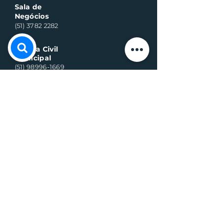
Sala de
Negócios
(51) 3782 2282
Defesa Civil
Municipal
(51) 98996-1669
Horário de Atendimento:
Segunda à quinta-feira:
8h às 11h30 e 13h30 às 17h
Sexta-feira:
8h às 16h
Telefone whats contato:
(51) 3782-2251