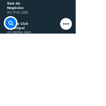
Sala de
Negócios
(51) 3782 2282
Defesa Civil
Municipal
(51) 98996-1669
Horário de Atendimento:
Segunda à quinta-feira:
8h às 11h30 e 13h30 às 17h
Sexta-feira:
8h às 16h
Telefone whats contato:
(51) 3782-2251