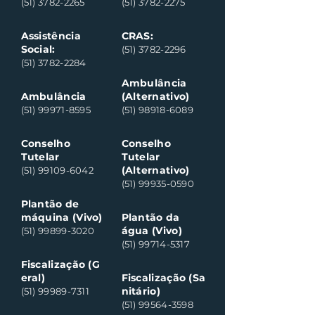
(51) 3782-2265
(51) 3782-2275
Assistência
CRAS:
Social:
(51) 3782-2296
(51) 3782-2284
Ambulância
Ambulância
(Alternativo)
(51) 99971-8595
(51) 98918-6089
Conselho
Conselho
Tutelar
Tutelar
(Alternativo)
(51) 99109-6042
(51) 99935-0590
Plantão de
máquina (Vivo)
Plantão da
água (Vivo)
(51) 99899-3020
(51) 99714-5317
Fiscalização (G
eral)
Fiscalização (Sa
nitário)
(51) 99989-7311
(51) 99564-3598