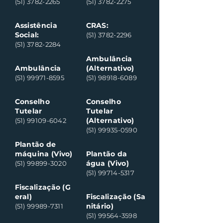
(51) 3782-2265
(51) 3782-2275
Assistência
CRAS:
Social:
(51) 3782-2296
(51) 3782-2284
Ambulância
Ambulância
(Alternativo)
(51) 99971-8595
(51) 98918-6089
Conselho
Conselho
Tutelar
Tutelar
(Alternativo)
(51) 99109-6042
(51) 99935-0590
Plantão de
máquina (Vivo)
Plantão da
água (Vivo)
(51) 99899-3020
(51) 99714-5317
Fiscalização (G
eral)
Fiscalização (Sa
nitário)
(51) 99989-7311
(51) 99564-3598