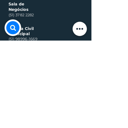
Sala de
Negócios
(51) 3782 2282
Defesa Civil
Municipal
(51) 98996-1669
Horário de Atendimento:
Segunda à quinta-feira:
8h às 11h30 e 13h30 às 17h
Sexta-feira:
8h às 16h
Telefone whats contato:
(51) 3782-2251