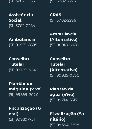
(51) 3782-2265
(51) 3782-2275
Assistência
CRAS:
Social:
(51) 3782-2296
(51) 3782-2284
Ambulância
Ambulância
(Alternativo)
(51) 99971-8595
(51) 98918-6089
Conselho
Conselho
Tutelar
Tutelar
(Alternativo)
(51) 99109-6042
(51) 99935-0590
Plantão de
máquina (Vivo)
Plantão da
água (Vivo)
(51) 99899-3020
(51) 99714-5317
Fiscalização (G
eral)
Fiscalização (Sa
nitário)
(51) 99989-7311
(51) 99564-3598