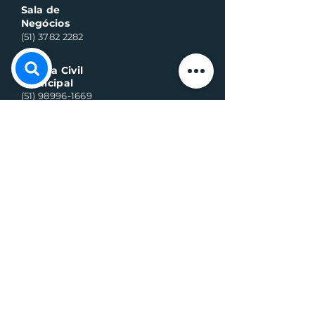
Sala de
Negócios
(51) 3782 2282
Defesa Civil
Municipal
(51) 98996-1669
Horário de Atendimento:
Segunda à quinta-feira:
8h às 11h30 e 13h30 às 17h
Sexta-feira:
8h às 16h
Telefone whats contato:
(51) 3782-2251