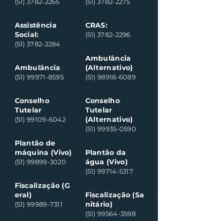
(51) 3782-2265
(51) 3782-2275
Assistência
CRAS:
Social:
(51) 3782-2296
(51) 3782-2284
Ambulância
Ambulância
(Alternativo)
(51) 99971-8595
(51) 98918-6089
Conselho
Conselho
Tutelar
Tutelar
(Alternativo)
(51) 99109-6042
(51) 99935-0590
Plantão de
máquina (Vivo)
Plantão da
água (Vivo)
(51) 99899-3020
(51) 99714-5317
Fiscalização (G
eral)
Fiscalização (Sa
nitário)
(51) 99989-7311
(51) 99564-3598