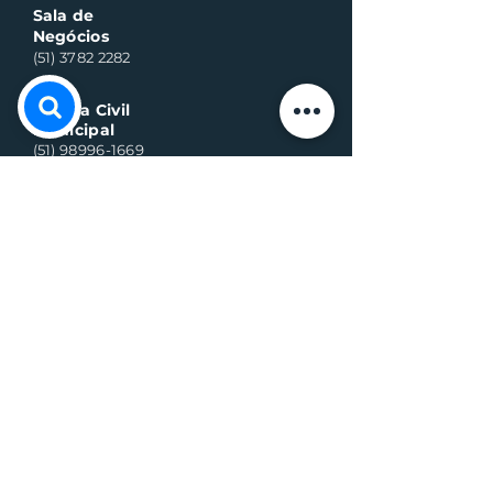
Sala de
Negócios
(51) 3782 2282
Defesa Civil
Municipal
(51) 98996-1669
Horário de Atendimento:
Segunda à quinta-feira:
8h às 11h30 e 13h30 às 17h
Sexta-feira:
8h às 16h
Telefone whats contato:
(51) 3782-2251